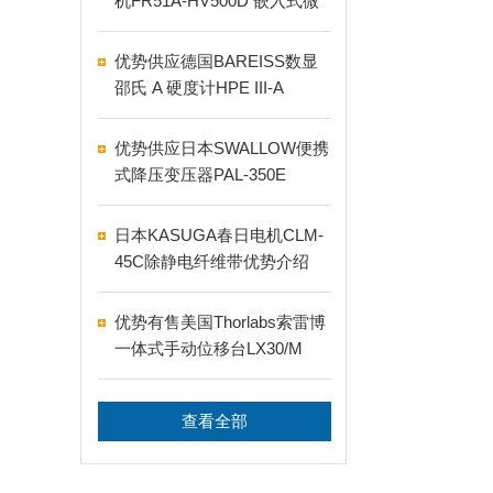
机FR51A‑HV500D 嵌入式微
差压表
优势供应德国BAREISS数显
邵氏 A 硬度计HPE III‑A
优势供应日本SWALLOW便携
式降压变压器PAL-350E
日本KASUGA春日电机CLM-
45C除静电纤维带优势介绍
优势有售美国Thorlabs索雷博
一体式手动位移台LX30/M
查看全部