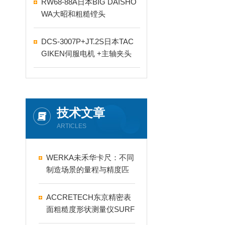
RW68-88A日本BIG DAISHO
WA大昭和粗糙镗头
DCS-3007P+JT.2S日本TAC
GIKEN伺服电机 +主轴夹头
技术文章
ARTICLES
WERKA未禾华卡尺：不同
制造场景的量程与精度匹
配指南
ACCRETECH东京精密表
面粗糙度形状测量仪SURF
COM TOUCH 2um