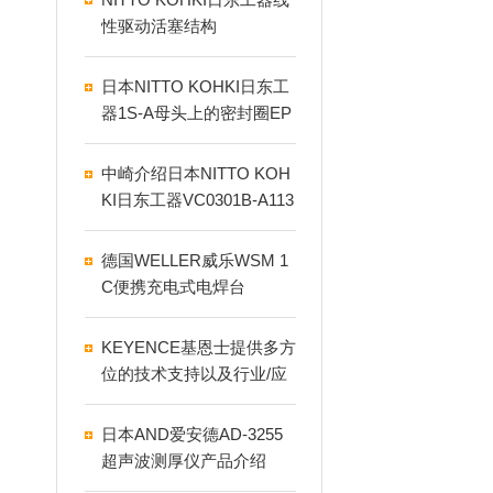
性驱动活塞结构
日本NITTO KOHKI日东工
器1S-A母头上的密封圈EP
DM1S,2TS
中崎介绍日本NITTO KOH
KI日东工器VC0301B-A113
9-P1-1411 AC230V真空泵
德国WELLER威乐WSM 1
C便携充电式电焊台
KEYENCE基恩士提供多方
位的技术支持以及行业/应
用
日本AND爱安德AD-3255
超声波测厚仪产品介绍