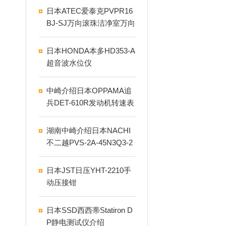
日本ATEC爱泰克PVPR16
BJ-SJ万向滚珠洁净室万向
球
日本HONDA本多HD353-A
超音波水位仪
中崎介绍日本OPPAMA追
兵DET-610R发动机转速表
湖南中崎介绍日本NACHI
不二越PVS-2A-45N3Q3-2
0活塞液压泵
日本JST日压YHT-2210手
动压接钳
日本SSD西西蒂Statiron D
P静电测试仪介绍