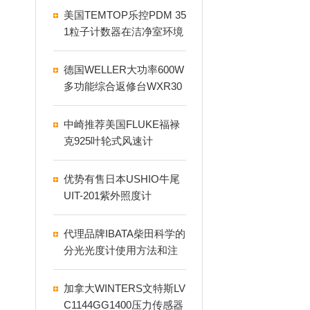
美国TEMTOP乐控PDM 35
1粒子计数器在洁净室环境
中的重要性
德国WELLER大功率600W
多功能综合返修台WXR30
30
中崎推荐美国FLUKE福禄
克925叶轮式风速计
优势有售日本USHIO牛尾
UIT-201紫外照度计
代理品牌IBATA柴田科学的
分光光度计使用方法和注
意事项
加拿大WINTERS文特斯LV
C1144GG1400压力传感器