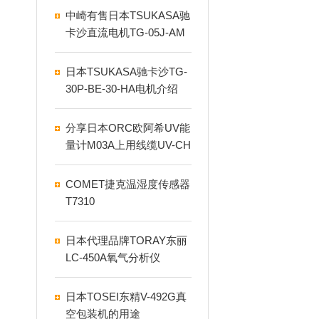
中崎有售日本TSUKASA驰
卡沙直流电机TG-05J-AM
D-500-KA
日本TSUKASA驰卡沙TG-
30P-BE-30-HA电机介绍
分享日本ORC欧阿希UV能
量计M03A上用线缆UV-CH
300-M03A
COMET捷克温湿度传感器
T7310
日本代理品牌TORAY东丽
LC-450A氧气分析仪
日本TOSEI东精V-492G真
空包装机的用途