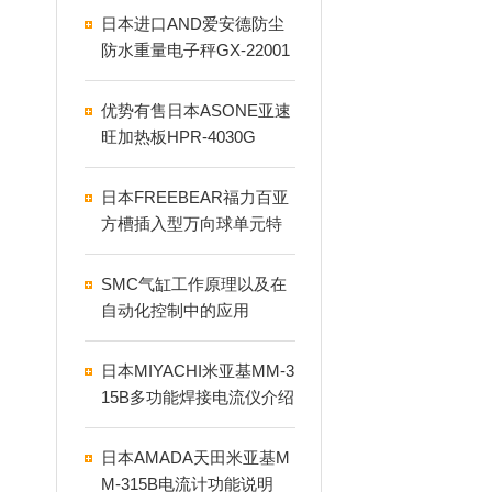
日本进口AND爱安德防尘
防水重量电子秤GX-22001
L
优势有售日本ASONE亚速
旺加热板HPR-4030G
日本FREEBEAR福力百亚
方槽插入型万向球单元特
点
SMC气缸工作原理以及在
自动化控制中的应用
日本MIYACHI米亚基MM-3
15B多功能焊接电流仪介绍
日本AMADA天田米亚基M
M-315B电流计功能说明