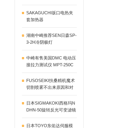
SAKAGUCHI坂口电热夹
套加热器
湖南中崎推荐SEN日森SP-
3-2H冷阴极灯
中崎有售美国DMC 电动压
接拉力测试仪 MPT-250C
FUSOSEIKI扶桑精机魔术
切割喷雾不出来原因和对
策
日本SIGMAKOKI西格玛N
DHN-50旋转反光可变滤镜
支架
日本TOYO东佑达伺服模