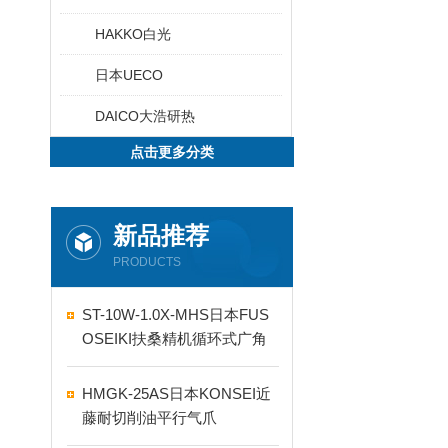
HAKKO白光
日本UECO
DAICO大浩研热
点击更多分类
新品推荐
PRODUCTS
ST-10W-1.0X-MHS日本FUS
OSEIKI扶桑精机循环式广角
自动喷嘴
HMGK-25AS日本KONSEI近
藤耐切削油平行气爪