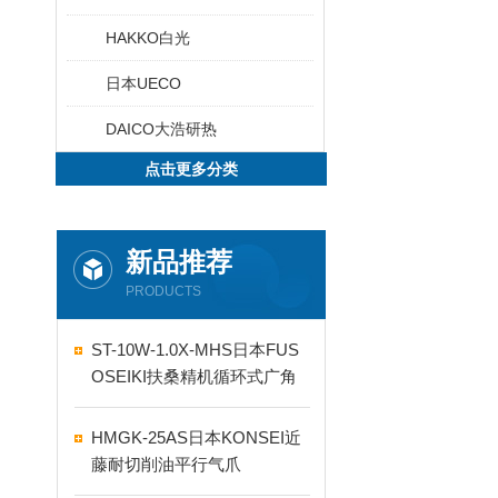
HAKKO白光
日本UECO
DAICO大浩研热
点击更多分类
新品推荐
PRODUCTS
ST-10W-1.0X-MHS日本FUS
OSEIKI扶桑精机循环式广角
自动喷嘴
HMGK-25AS日本KONSEI近
藤耐切削油平行气爪