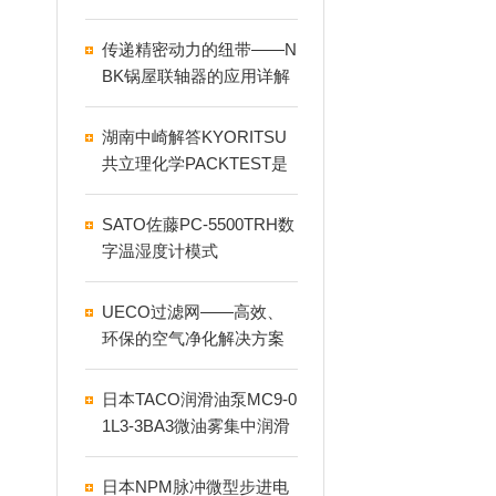
L特点介绍
传递精密动力的纽带——N
BK锅屋联轴器的应用详解
湖南中崎解答KYORITSU
共立理化学PACKTEST是
什么
SATO佐藤PC-5500TRH数
字温湿度计模式
UECO过滤网——高效、
环保的空气净化解决方案
日本TACO润滑油泵MC9-0
1L3-3BA3微油雾集中润滑
装置
日本NPM脉冲微型步进电