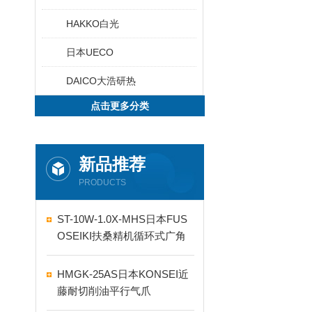
HAKKO白光
日本UECO
DAICO大浩研热
点击更多分类
新品推荐
PRODUCTS
ST-10W-1.0X-MHS日本FUS
OSEIKI扶桑精机循环式广角
自动喷嘴
HMGK-25AS日本KONSEI近
藤耐切削油平行气爪