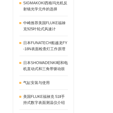
SIGMAKOKI西格玛光机反
射镜光学元件的选择
中崎推荐美国FLUKE福禄
克925叶轮式风速计
日本FUNATECH船越龙FY
-18N表面检查灯工作原理
及使用方法
日本SHOWADENKI昭和电
机直动式和三角带驱动鼓
风机优缺点
气缸安装与使用
美国FLUKE福禄克 51Ⅱ手
持式数字表面测温仪介绍