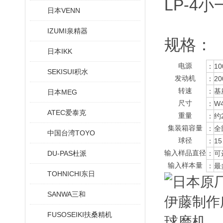
LP-4
日本VENN
IZUMI泉精器
规格：
日本IKK
电源
：
10
SEKISUI积水
发动机
：
2
转速
：
基
日本MEG
尺寸
：
W
ATEC爱泰克
重量
：
约
集装箱容量
：
全
中国台湾TOYO
球径
：
1
输入样品直径
DU-PAS杜派
：
可
输入样本量
：
最
TOHNICHI东日
SANWA三和
FUSOSEIKI扶桑精机