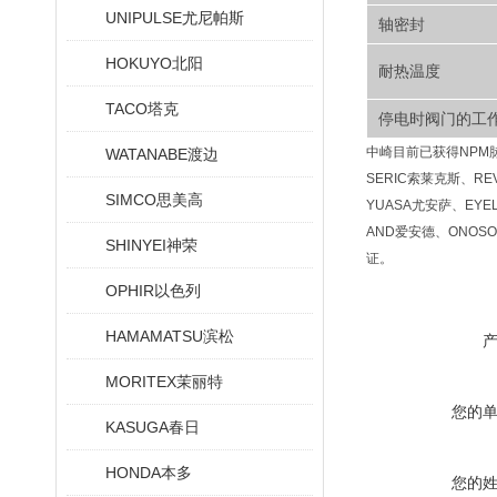
UNIPULSE尤尼帕斯
轴密封
HOKUYO北阳
耐热温度
TACO塔克
停电时阀门的工作
中崎目前已获得NPM脉冲
WATANABE渡边
SERIC索莱克斯、RE
SIMCO思美高
YUASA尤安萨、EYE
AND爱安德、ONOSO
SHINYEI神荣
证。
OPHIR以色列
HAMAMATSU滨松
MORITEX茉丽特
您的
KASUGA春日
HONDA本多
您的