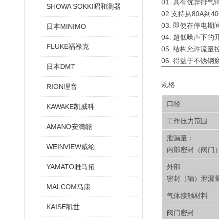
01. 具有优异排
SHOWA SOKKI昭和测器
02.支持从80A到
03. 即使在停电
日本MINIMO
04. 超低噪声下
FLUKE福禄克
05. 结构允许流
06. 得益于不锈
日本DMT
规格
RION理音
口径
KAWAKE凯威科
工作压力范围
AMANO安满能
泄漏量：
WEINVIEW威纶
内部密封（阀门
YAMATO雅马拓
外部
密封（轴）泄漏
MALCOM马康
气体接触材料
KAISE凯世
阀门密封