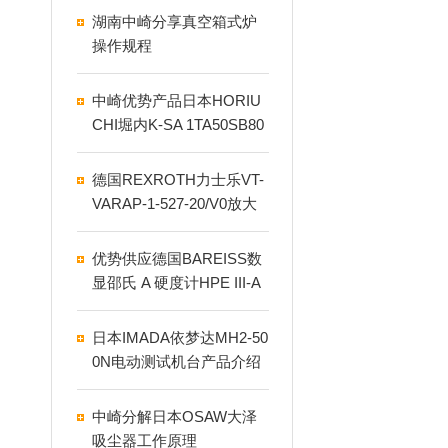
湖南中崎分享真空箱式炉
操作规程
中崎优势产品日本HORIU
CHI堀内K-SA 1TA50SB80
ACCABD液压缸
德国REXROTH力士乐VT-
VARAP-1-527-20/V0放大
器
优势供应德国BAREISS数
显邵氏 A 硬度计HPE III‑A
日本IMADA依梦达MH2-50
0N电动测试机台产品介绍
中崎分解日本OSAW大泽
吸尘器工作原理