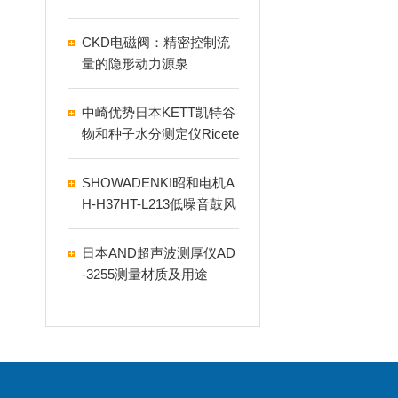
CKD电磁阀：精密控制流
量的隐形动力源泉
中崎优势日本KETT凯特谷
物和种子水分测定仪Ricete
r fv888
SHOWADENKI昭和电机A
H-H37HT-L213低噪音鼓风
机
日本AND超声波测厚仪AD
-3255测量材质及用途