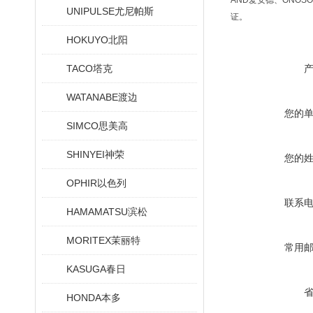
AND爱安德、ONOSO
UNIPULSE尤尼帕斯
证。
HOKUYO北阳
TACO塔克
WATANABE渡边
您的
SIMCO思美高
SHINYEI神荣
您的
OPHIR以色列
联系
HAMAMATSU滨松
MORITEX茉丽特
常用
KASUGA春日
HONDA本多