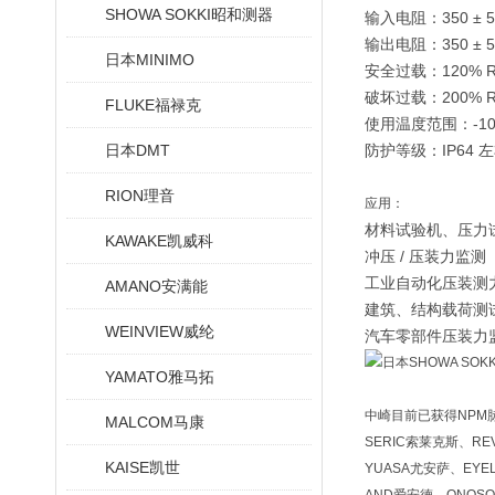
SHOWA SOKKI昭和测器
输入电阻：350 ± 5
输出电阻：350 ± 5
日本MINIMO
安全过载：120% 
破坏过载：200% 
FLUKE福禄克
使用温度范围：-10
日本DMT
防护等级：IP64
RION理音
应用：
材料试验机、压力
KAWAKE凯威科
冲压 / 压装力监测
工业自动化压装测
AMANO安满能
建筑、结构载荷测
WEINVIEW威纶
汽车零部件压装力
YAMATO雅马拓
中崎目前已获得NPM脉冲
MALCOM马康
SERIC索莱克斯、RE
KAISE凯世
YUASA尤安萨、EYE