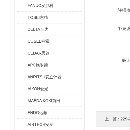
FANUC发那科
详细
TOSEI东精
补充
DELTA台达
COSEL科索
CEDAR思达
验
APC施耐德
ANRITSU安立计器
AIKOH爱光
MAEDA KOKI前田
ENDO远藤
上一篇 :
229
AIRTECH安泰