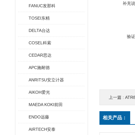
补充
FANUC发那科
TOSEI东精
DELTA台达
验
COSEL科索
CEDAR思达
APC施耐德
ANRITSU安立计器
AIKOH爱光
上一篇 :
AT
MAEDA KOKI前田
ENDO远藤
相关产品：
AIRTECH安泰