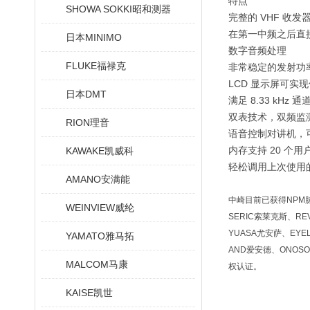
特点
SHOWA SOKKI昭和测器
完整的 VHF 收发器
在第一中频之后直
日本MINIMO
数字音频处理
FLUKE福禄克
非常稳定的发射功
LCD 显示屏可实
日本DMT
满足 8.33 kHz
双表技术，双频监
RION理音
语音控制对讲机，
内存支持 20 个
KAWAKE凯威科
轻松调用上次使用的
AMANO安满能
中崎目前已获得NPM脉冲
WEINVIEW威纶
SERIC索莱克斯、RE
YUASA尤安萨、EYE
YAMATO雅马拓
AND爱安德、ONOSO
MALCOM马康
权认证。
KAISE凯世