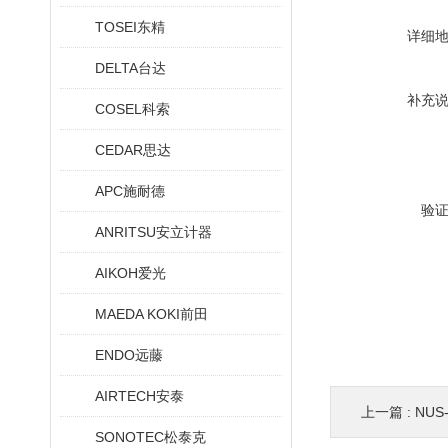
TOSEI东精
详细
DELTA台达
补充
COSEL科索
CEDAR思达
APC施耐德
验
ANRITSU安立计器
AIKOH爱光
MAEDA KOKI前田
ENDO远藤
AIRTECH安泰
上一篇 :
NU
SONOTEC松泰克