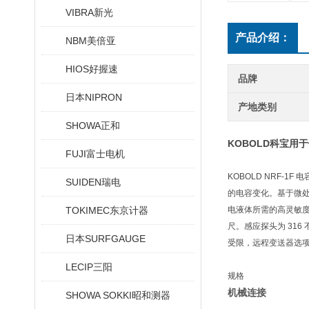
VIBRA新光
产品介绍：
NBM美倍亚
HIOS好握速
品牌
日本NIPRON
产地类别
SHOWA正和
KOBOLD科宝用
FUJI富士电机
KOBOLD NRF
SUIDEN瑞电
的电容变化。基于微
TOKIMEC东京计器
电液体所需的高灵敏度。它
尺。感应探头为 316
日本SURFGAUGE
受限，远程变送器选项
LECIP三阳
规格
机械连接
SHOWA SOKKI昭和测器