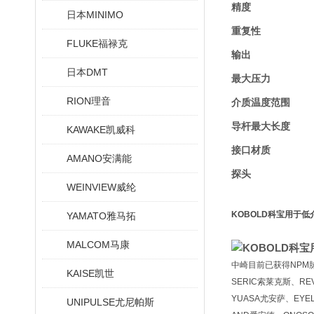
精度
日本MINIMO
重复性
FLUKE福禄克
输出
日本DMT
最大压力
RION理音
介质温度范围
导杆最大长度
KAWAKE凯威科
接口材质
AMANO安满能
探头
WEINVIEW威纶
KOBOLD科宝用于
YAMATO雅马拓
MALCOM马康
中崎目前已获得NPM脉冲
KAISE凯世
SERIC索莱克斯、RE
YUASA尤安萨、EYE
UNIPULSE尤尼帕斯