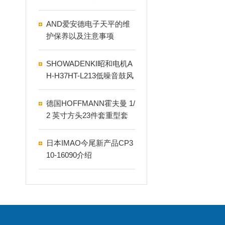
AND爱安德电子天平的维
护保养以及注意事项
SHOWADENKI昭和电机A
H-H37HT-L213低噪音鼓风
机
德国HOFFMANN霍夫曼 1/
2 英寸方头23件套重型套
筒扳手套装 637812
日本IMAO今尾新产品CP3
10-16090介绍