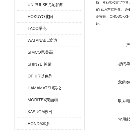
斯、REVOX莱宝克斯、
UNIPULSE尤尼帕斯
EYELA东京理化、SA
HOKUYO北阳
爱安德、ONOSOKKI
证。
TACO塔克
WATANABE渡边
SIMCO思美高
您的
SHINYEI神荣
OPHIR以色列
您的
HAMAMATSU滨松
MORITEX茉丽特
联系
KASUGA春日
常用
HONDA本多