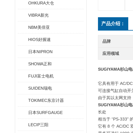
OHKURA大仓
VIBRA新光
产品介绍：
NBM美倍亚
HIOS好握速
品牌
日本NIPRON
应用领域
SHOWA正和
SUGIYAMA杉
FUJI富士电机
它具有用于 AC/D
SUIDEN瑞电
可连接气缸自动开
由于其以太网支持，
TOKIMEC东京计器
SUGIYAMA杉
长处
日本SURFGAUGE
相当于 “PS-333"
LECIP三阳
它有 8 个 AC/DC