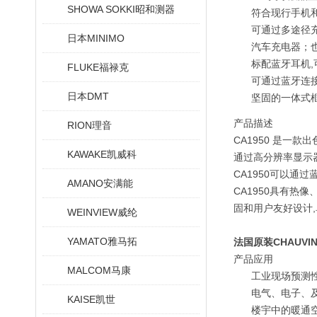
SHOWA SOKKI昭和测器
符合现行手机和
可通过多途径充
日本MINIMO
汽车充电器；
标配蓝牙耳机,
FLUKE福禄克
可通过蓝牙连
日本DMT
坚固的一体式框
产品描述
RION理音
CA1950 是
KAWAKE凯威科
通过高分辨率显示
CA1950可以通
AMANO安满能
CA1950具有热像
固和用户友好设计,
WEINVIEW威纶
YAMATO雅马拓
法国原装CHAUVIN
产品应用
MALCOM马康
工业现场预测
电气、电子、
KAISE凯世
楼宇中的暖通