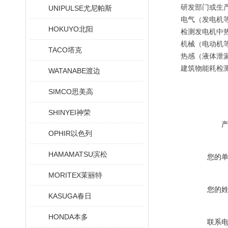
研发部门或生
UNIPULSE尤尼帕斯
电气（发电机
HOKUYO北阳
检测发电机中
机械（电动机
TACO塔克
热感（液体泄漏
建筑物能耗检
WATANABE渡边
SIMCO思美高
SHINYEI神荣
OPHIR以色列
HAMAMATSU滨松
您的
MORITEX茉丽特
您的
KASUGA春日
HONDA本多
联系