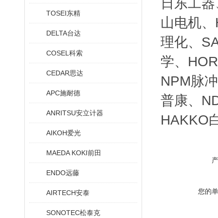
日东工器、
TOSEI东精
山电机、H
DELTA台达
理化、SA
COSEL科索
学、HOR
CEDAR思达
NPM脉冲
APC施耐德
普康、ND
ANRITSU安立计器
HAKKO
AIKOH爱光
MAEDA KOKI前田
ENDO远藤
您的
AIRTECH安泰
SONOTEC松泰克