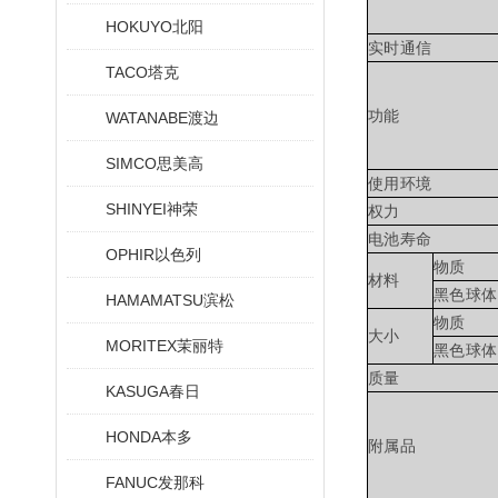
HOKUYO北阳
实时通信
TACO塔克
功能
WATANABE渡边
SIMCO思美高
使用环境
SHINYEI神荣
权力
电池寿命
OPHIR以色列
物质
材料
黑色球体
HAMAMATSU滨松
物质
大小
MORITEX茉丽特
黑色球体
质量
KASUGA春日
HONDA本多
附属品
FANUC发那科