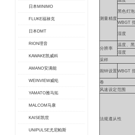
温度
日本MINIMO
黑色灯泡
测量精度
FLUKE福禄克
WBGT 
日本DMT
湿度
RION理音
温度、黑
分辨率
湿度
KAWAKE凯威科
采样
AMANO安满能
闹钟设置
WBGT 
WEINVIEW威纶
卷
风速设定范围
YAMATO雅马拓
MALCOM马康
KAISE凯世
法规遵从性
UNIPULSE尤尼帕斯