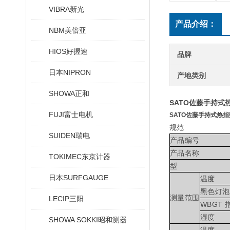
VIBRA新光
产品介绍：
NBM美倍亚
HIOS好握速
品牌
日本NIPRON
产地类别
SHOWA正和
SATO佐藤手持式
FUJI富士电机
SATO佐藤手持式热
规范
SUIDEN瑞电
产品编号
产品名称
TOKIMEC东京计器
型
日本SURFGAUGE
温度
黑色灯泡
测量范围
LECIP三阳
WBGT 
湿度
SHOWA SOKKI昭和测器