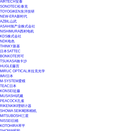
AIRTECH安泰
SONOTEC松泰克
TOYOGIKEN东洋技研
NEW-ERA新时代
AZBIL山武
ASAHI旭产业株式会社
NISHIMURA西村电机
KDS株式会社
NDK电色
THINKY新基
日本SATTEC
BONKOTE邦可
TSUKASA驰卡沙
HUGLE藤宫
MIRUC OPTICAL米拉克光学
IMV日本
M-SYSTEM爱模
TEAC日本
KONSEI近藤
MUSASHI武藏
PEACOCK孔雀
RIKENKIKI理研计器
SHOWA SEIKI昭和精机
MITSUBOSHI三星
NISSEI日精
KOTOHIRA琴平
SHOWA昭和