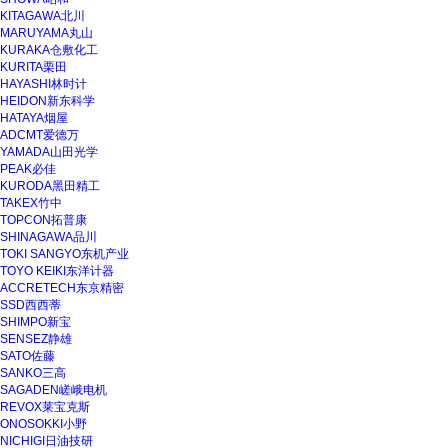
KITAGAWA北川
MARUYAMA丸山
KURAKA仓敷化工
KURITA栗田
HAYASHI林时计
HEIDON新东科学
HATAYA烟屋
ADCMT爱德万
YAMADA山田光学
PEAK必佳
KURODA黑田精工
TAKEX竹中
TOPCON拓普康
SHINAGAWA品川
TOKI SANGYO东机产业
TOYO KEIKI东洋计器
ACCRETECH东京精密
SSD西西蒂
SHIMPO新宝
SENSEZ静雄
SATO佐藤
SANKO三高
SAGADEN嵯峨电机
REVOX莱宝克斯
ONOSOKKI小野
NICHIGI日油技研