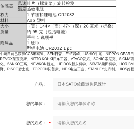
风速
叶片（螺旋桨）旋转检测
传感器
温度
热敏电阻
权力
1 节纽扣锂电池 CR2032
材料
ABS 塑料
大小
（宽）144×（高）47×（深）26 毫米（折叠）
质量
约 95 克（包括电池）
手带 1 说明书
附属品
1 硬币
型锂电池 CR2032 1 pc
中崎目前已获得CCS晰写速、SEN日森、EYE岩崎、USHIO牛尾、NIPPON GEAR日
REVOX莱宝克斯、NITTO KOHKI日东工器、ATAGO爱拓、SONIC索尼克、SIGMA
化、SANKO三高、NEWKON新光、HEIDON新东科学、SIBATA柴田科学、HORIBA
野、PISCO碧士克、TOPCON拓普康、NDK电波工业、STANLEY史丹利、HIOS好
产品：
您的单位：
您的姓名：