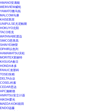
AMANO安满能
WEINVIEW威纶
YAMATO雅马拓
MALCOM马康
KAISE凯世
UNIPULSE尤尼帕斯
HOKUYO北阳
TACO塔克
WATANABE渡边
SIMCO思美高
SHINYEI神荣
OPHIR以色列
HAMAMATSU滨松
MORITEX茉丽特
KASUGA春日
HONDA本多
FANUC发那科
TOSEI东精
DELTA台达
COSEL科索
CEDAR思达
APC施耐德
ANRITSU安立计器
AIKOH爱光
MAEDA KOKI前田
ENDO远藤