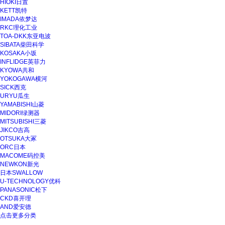
HIOKI日置
KETT凯特
IMADA依梦达
RKC理化工业
TOA-DKK东亚电波
SIBATA柴田科学
KOSAKA小坂
INFLIDGE英菲力
KYOWA共和
YOKOGAWA横河
SICK西克
URYU瓜生
YAMABISHI山菱
MIDORI绿测器
MITSUBISHI三菱
JIKCO吉高
OTSUKA大冢
ORC日本
MACOME码控美
NEWKON新光
日本SWALLOW
U-TECHNOLOGY优科
PANASONIC松下
CKD喜开理
AND爱安德
点击更多分类