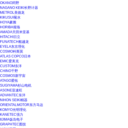
OKANO冈野
NAGANO KEIKI长野计器
METROL美德龙
KIKUSUI菊水
HOYA豪雅
HORIBA堀场
AMADA天田米亚基
HITACHI日立
FUNATECH船越龙
EYELA东京理化
COSMO科斯莫
ATLAS COPCO日本
EMIC爱美克
CUSTOM东洋
CHINO千野
COSMOS新宇宙
ATAGO爱拓
SUGIYAMA杉山电机
ASONE亚速旺
ADVANTEC东洋
NIHON SEIKI精器
ORIENTALMOTOR东方马达
KOMYO光明理化
KANETEC强力
IIJIMA饭岛电子
GRAPHTEC图技