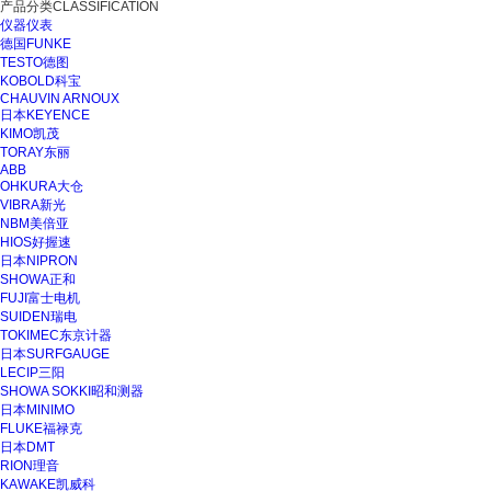
产品分类
CLASSIFICATION
仪器仪表
德国FUNKE
TESTO德图
KOBOLD科宝
CHAUVIN ARNOUX
日本KEYENCE
KIMO凯茂
TORAY东丽
ABB
OHKURA大仓
VIBRA新光
NBM美倍亚
HIOS好握速
日本NIPRON
SHOWA正和
FUJI富士电机
SUIDEN瑞电
TOKIMEC东京计器
日本SURFGAUGE
LECIP三阳
SHOWA SOKKI昭和测器
日本MINIMO
FLUKE福禄克
日本DMT
RION理音
KAWAKE凯威科