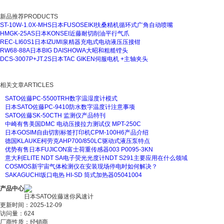
新品推荐
PRODUCTS
ST-10W-1.0X-MHS日本FUSOSEIKI扶桑精机循环式广角自动喷嘴
HMGK-25AS日本KONSEI近藤耐切削油平行气爪
REC-LI60S1日本IZUMI泉精器充电式电动液压压接钳
RW68-88A日本BIG DAISHOWA大昭和粗糙镗头
DCS-3007P+JT.2S日本TAC GIKEN伺服电机 +主轴夹头
相关文章
ARTICLES
SATO佐藤PC-5500TRH数字温湿度计模式
日本SATO佐藤PC-9410防水数字温度计注意事项
SATO佐藤SK-50CTH 监测仪产品特刊
中崎有售美国DMC 电动压接拉力测试仪 MPT-250C
日本GOSIM自由切割标签打印机CPM-100H6产品介绍
德国KLAUKE柯劳克AHP700/850LC驱动式液压泵特点
优势有售日本FUJICON富士荷重传感器003 P0095-3KN
意大利ELITE NDT SA电子荧光光度计NDT S291主要应用在什么领域
COSMOS新宇宙气体检测仪在安装现场停电时如何解决？
SAKAGUCHI坂口电热 HI-SD 筒式加热器05041004
产品中心
日本SATO佐藤迷你风速计
更新时间：2025-12-09
访问量：624
厂商性质：经销商