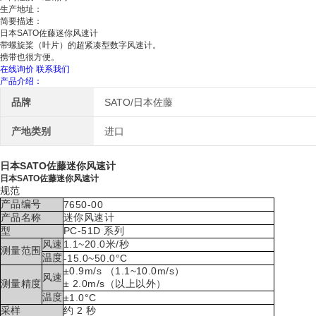
生产地址：
简要描述：
日本SATO佐藤迷你风速计
带螺旋桨（叶片）的超紧凑型数字风速计。
携带也很方便。
在线询价
联系我们
产品介绍：
品牌
SATO/日本佐藤
产地类别
进口
日本SATO佐藤迷你风速计
日本SATO佐藤迷你风速计
规范
产品编号
7650-00
产品名称
迷你风速计
型
PC-51D 系列
风速
1.1~20.0米/秒
测量范围
温度
-15.0~50.0°C
±0.9m/s （1.1~10.0m/s）
风速
测量精度
± 2.0m/s（以上以外）
温度
±1.0°C
采样
约 2 秒