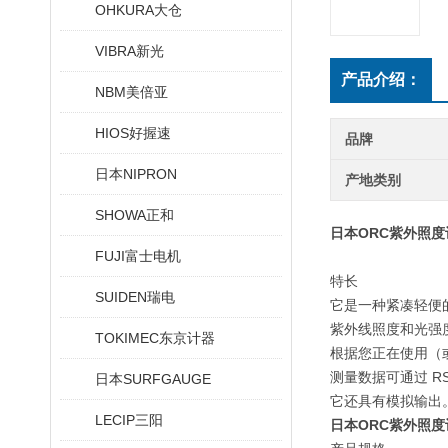
OHKURA大仓
VIBRA新光
产品介绍：
NBM美倍亚
HIOS好握速
品牌
日本NIPRON
产地类别
SHOWA正和
日本ORC紫外照度
FUJI富士电机
特长
SUIDEN瑞电
它是一种紧凑轻便
紫外线照度和光强
TOKIMEC东京计器
根据您正在使用（或
测量数据可通过 RS
日本SURFGAUGE
它还具有模拟输出
LECIP三阳
日本ORC紫外照度