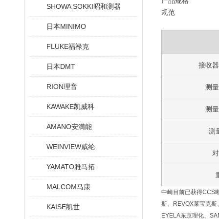
产品规格
SHOWA SOKKI昭和测器
规范
日本MINIMO
FLUKE福禄克
接收
日本DMT
RION理音
测
KAWAKE凯威科
测
AMANO安满能
测
WEINVIEW威纶
YAMATO雅马拓
MALCOM马康
中崎目前已获得CCS晰写
斯、REVOX莱宝克斯、
KAISE凯世
EYELA东京理化、SA