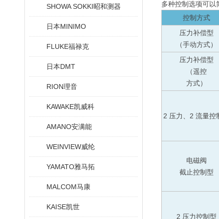
多种控制选项可以
SHOWA SOKKI昭和测器
控制方式
日本MINIMO
压力补偿型
（手动方式）
FLUKE福禄克
压力补偿型
日本DMT
（遥控
方式）
RION理音
KAWAKE凯威科
2 压力、2 流量控
AMANO安满能
WEINVIEW威纶
电磁阀
YAMATO雅马拓
截止控制型
MALCOM马康
KAISE凯世
2 压力控制型