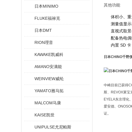
其他功能
日本MINIMO
体积小、重
FLUKE福禄克
测量值显示
日本DMT
直视式取景
配备热电偶
RION理音
内置 SD
KAWAKE凯威科
日本CHINO千
AMANO安满能
WEINVIEW威纶
中崎目前已获得CCS
YAMATO雅马拓
斯、REVOX莱宝克
EYELA东京理化、
MALCOM马康
爱安德、ONOSO
证。
KAISE凯世
UNIPULSE尤尼帕斯