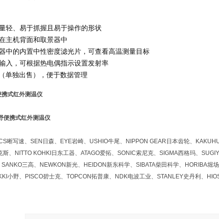
量轻、易于抓握且易于操作的形状
在主机背面和取景器中
器中的内置中性密度滤光片，可查看高温测量目标
输入，可根据热电偶指示设置发射率
 卡（单独出售），便于数据管理
野便携式红外测温仪
晰写速、SEN日森、EYE岩崎、USHIO牛尾、NIPPON GEAR日本齿轮、KAKUHU
斯、NITTO KOHKI日东工器、ATAGO爱拓、SONIC索尼克、SIGMA西格玛、SUGI
SANKO三高、NEWKON新光、HEIDON新东科学、SIBATA柴田科学、HORIBA堀场
KKI小野、PISCO碧士克、TOPCON拓普康、NDK电波工业、STANLEY史丹利、HI