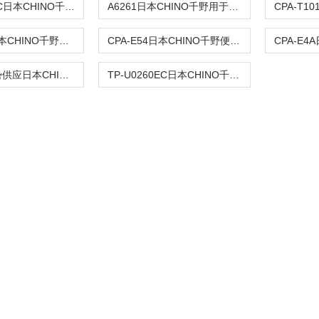
HN-ZS090NC日本CHINO千野高温湿度计
A6261日本CHINO千野用于研究热像仪
CPA-T530日本CHINO千野高性能红外热像仪
CPA-E54日本CHINO千野便携式微型红外热像仪
TG165-X优势供应日本CHINO千野热成像温度计
TP-U0260EC日本CHINO千野表面温度测量仪