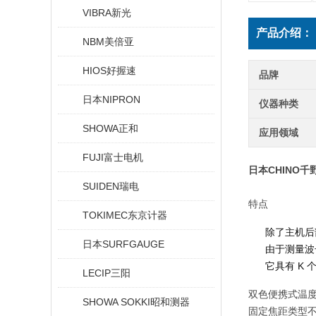
VIBRA新光
产品介绍：
NBM美倍亚
HIOS好握速
品牌
日本NIPRON
仪器种类
SHOWA正和
应用领域
FUJI富士电机
日本CHINO
SUIDEN瑞电
特点
TOKIMEC东京计器
除了主机后
日本SURFGAUGE
由于测量波长
它具有 K
LECIP三阳
双色便携式温
SHOWA SOKKI昭和测器
固定焦距类型不