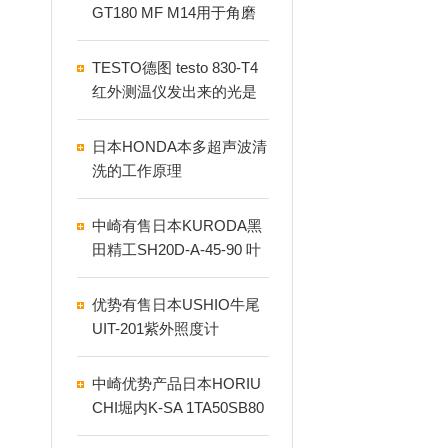
GT180 MF M14用于角磨
机衬垫
TESTO德图 testo 830-T4
红外测温仪发出来的光是
什么？具有什么作用？
日本HONDA本多超声波清
洗的工作原理
中崎有售日本KURODA黑
田精工SH20D-A-45-90 叶
片式精密旋转气缸
优势有售日本USHIO牛尾
UIT-201紫外照度计
中崎优势产品日本HORIU
CHI堀内K-SA 1TA50SB80
ACCABD液压缸