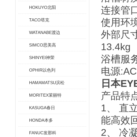
连接管口
HOKUYO北阳
使用环境
TACO塔克
外部尺寸 
WATANABE渡边
13.4kg
SIMCO思美高
浴槽服务
SHINYEI神荣
电源:AC2
OPHIR以色列
日本EY
HAMAMATSU滨松
产品特
MORITEX茉丽特
1、 直
KASUGA春日
能高效
HONDA本多
2、 
FANUC发那科