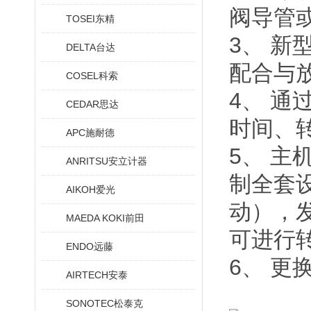
阀导管
TOSEI东精
3、 
DELTA台达
配合与
COSEL科索
4、 
CEDAR思达
时间、
APC施耐德
5、 主
ANRITSU安立计器
制全套
AIKOH爱光
动），
MAEDA KOKI前田
可进行
ENDO远藤
6、 更
AIRTECH安泰
SONOTEC松泰克