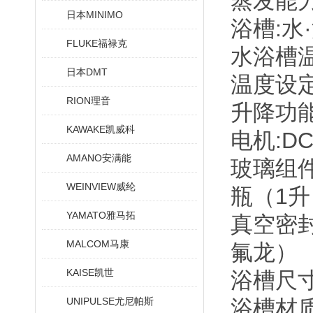
蒸发能力:
日本MINIMO
浴槽:水
FLUKE福禄克
水浴槽温度
日本DMT
温度设定
RION理音
升降功能
KAWAKE凯威科
电机:D
AMANO安满能
玻璃组件
WEINVIEW威纶
瓶（1升
YAMATO雅马拓
真空密
MALCOM马康
氟龙）
KAISE凯世
浴槽尺寸:
UNIPULSE尤尼帕斯
浴槽材质•