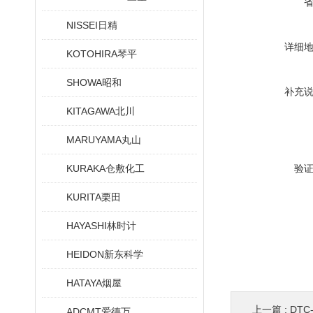
NISSEI日精
详细
KOTOHIRA琴平
SHOWA昭和
补充
KITAGAWA北川
MARUYAMA丸山
KURAKA仓敷化工
验
KURITA栗田
HAYASHI林时计
HEIDON新东科学
HATAYA烟屋
上一篇 :
DT
ADCMT爱德万