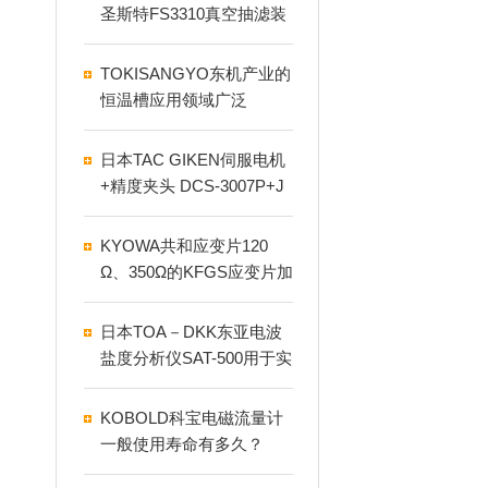
圣斯特FS3310真空抽滤装
置
TOKISANGYO东机产业的
恒温槽应用领域广泛
日本TAC GIKEN伺服电机
+精度夹头 DCS-3007P+J
T.2S优势介绍
KYOWA共和应变片120
Ω、350Ω的KFGS应变片加
多少伏特的电桥激励电压
合适
日本TOA－DKK东亚电波
盐度分析仪SAT-500用于实
验室分析
KOBOLD科宝电磁流量计
一般使用寿命有多久？