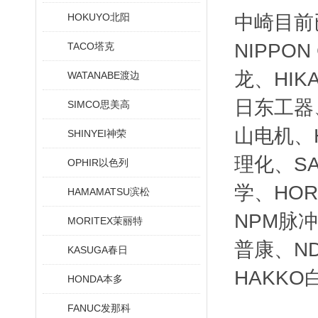
HOKUYO北阳
中崎目前
NIPPO
TACO塔克
龙、HIK
WATANABE渡边
日东工器、
SIMCO思美高
山电机、H
SHINYEI神荣
理化、SA
OPHIR以色列
学、HOR
HAMAMATSU滨松
NPM脉冲
MORITEX茉丽特
普康、ND
KASUGA春日
HAKKO
HONDA本多
FANUC发那科