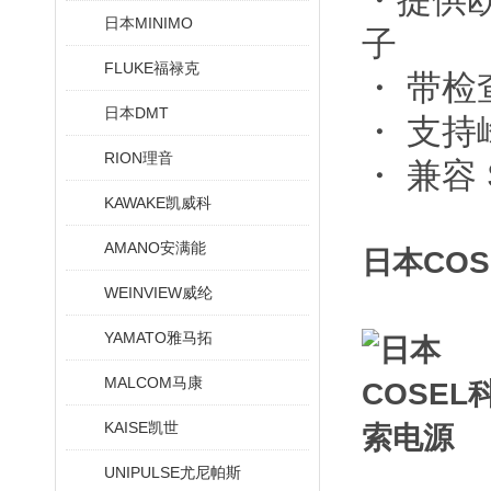
・提供
日本MINIMO
子
FLUKE福禄克
・ 带检
日本DMT
・ 支持
RION理音
・ 兼容 
KAWAKE凯威科
AMANO安满能
日本CO
WEINVIEW威纶
YAMATO雅马拓
MALCOM马康
KAISE凯世
UNIPULSE尤尼帕斯