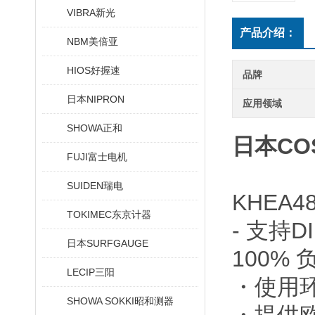
VIBRA新光
产品介绍：
NBM美倍亚
HIOS好握速
品牌
日本NIPRON
应用领域
SHOWA正和
日本CO
FUJI富士电机
SUIDEN瑞电
KHEA4
TOKIMEC东京计器
- 支持D
日本SURFGAUGE
100% 
LECIP三阳
・使用
SHOWA SOKKI昭和测器