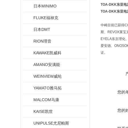
TOA-DKK东亚电
日本MINIMO
TOA-DKK东亚电
FLUKE福禄克
中崎目前已获得CCS
日本DMT
斯、REVOX莱宝克
EYELA东京理化、
RION理音
爱安德、ONOSO
KAWAKE凯威科
证。
AMANO安满能
WEINVIEW威纶
YAMATO雅马拓
您的
MALCOM马康
您的
KAISE凯世
UNIPULSE尤尼帕斯