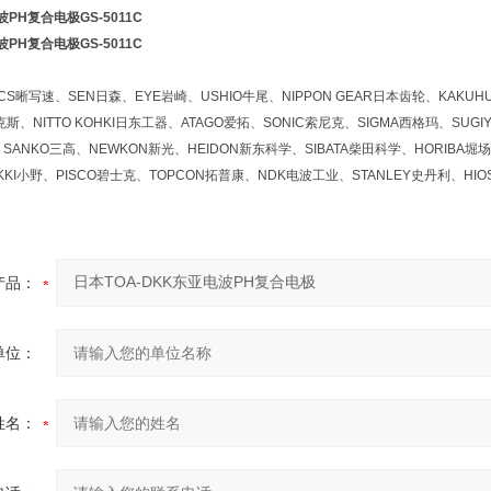
波PH复合电极GS-5011C
波PH复合电极GS-5011C
晰写速、SEN日森、EYE岩崎、USHIO牛尾、NIPPON GEAR日本齿轮、KAKUHU
斯、NITTO KOHKI日东工器、ATAGO爱拓、SONIC索尼克、SIGMA西格玛、SUGI
SANKO三高、NEWKON新光、HEIDON新东科学、SIBATA柴田科学、HORIBA堀场
KKI小野、PISCO碧士克、TOPCON拓普康、NDK电波工业、STANLEY史丹利、HI
产品：
单位：
姓名：