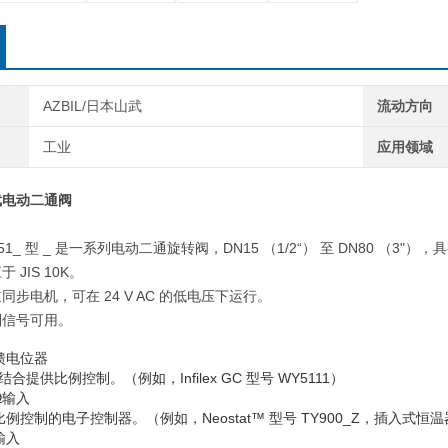
AZBIL/日本山武
流动方向
工业
应用领域
武电动二通阀
 VY51_ 型 _ 是一系列电动二通旋转阀，DN15 （1/2“） 至 DN80 
JIS 10K。
步电机，可在 24 V AC 的低电压下运行。
制信号可用。
反馈电位器
结合提供比例控制。（例如，Infilex GC 型号 WY5111）
Ω输入
例控制的电子控制器。（例如，Neostat™ 型号 TY900_Z，插入式恒温器
流输入