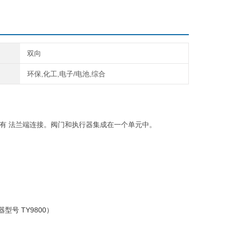
双向
环保,化工,电子/电池,综合
（3"），具有 法兰端连接。阀门和执行器集成在一个单元中。
型号 TY9800）