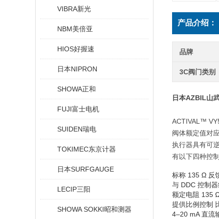
VIBRA新光
产品介绍：
NBM美倍亚
HIOS好握速
品牌
日本NIPRON
3C阀门类别
SHOWA正和
日本AZBIL山
FUJI富士电机
ACTIVAL™
SUIDEN瑞电
阀体额定值对应于 
执行器具有可逆同
TOKIMEC东京计器
有以下四种控
日本SURFGAUGE
标称 135 Ω 
与 DDC 控制器
LECIP三阳
额定电阻 135 
提供比例控制 比
SHOWA SOKKI昭和测器
4–20 mA 直