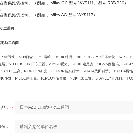
器提供比例控制。（例如，Infilex GC 型号 WY5111、型号 R35/R36）
入
器提供比例控制。（例如，Infilex AC 型号 WY5117）
电动二通阀
晰写速、SEN日森、EYE岩崎、USHIO牛尾、NIPPON GEAR日本齿轮、KAKUHU
斯、NITTO KOHKI日东工器、ATAGO爱拓、SONIC索尼克、SIGMA西格玛、SUGI
SANKO三高、NEWKON新光、HEIDON新东科学、SIBATA柴田科学、HORIBA堀场
KKI小野、PISCO碧士克、TOPCON拓普康、NDK电波工业、STANLEY史丹利、HI
产品：
单位：