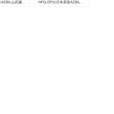
HPQ-D11日本AZBIL山武漏液检测传感器
HPQ-DP11日本原装AZBIL山武光电传感器