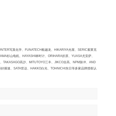
NTER写真化学、FUNATECH船越龙、HIKARIYA光屋、SERIC索莱克
YAMA杉山电机、HAYASHI林时计、ORIHARA折原、YUASA尤安萨、
、TAKASAGO高沙、MITUTOYO三丰、JIKCO吉高、NPM脉冲、AND
OS好握速、SATA世达、HAKKO白光、TOHNICHI东日等多家品牌授权认