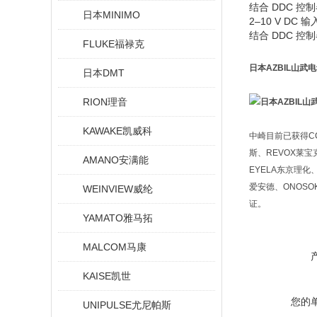
结合 DDC 控制
日本MINIMO
2–10 V DC 输
结合 DDC 控制
FLUKE福禄克
日本AZBIL山武
日本DMT
RION理音
KAWAKE凯威科
中崎目前已获得CCS
斯、REVOX莱宝克
AMANO安满能
EYELA东京理化、
爱安德、ONOSO
WEINVIEW威纶
证。
YAMATO雅马拓
MALCOM马康
KAISE凯世
您的
UNIPULSE尤尼帕斯