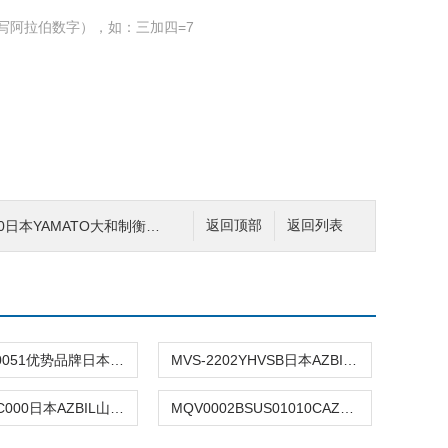
写阿拉伯数字），如：三加四=7
日本YAMATO大和制衡多功能数字平台秤
返回顶部
返回列表
VY5118L0051优势品牌日本AZBIL山武电动双向旋转阀
MVS-2202YHVSB日本AZBIL山武二通电磁阀
354-001-C000日本AZBIL山武压力机用方向控制电磁阀
MQV0002BSUS01010CAZBIL山武质量流量控制器