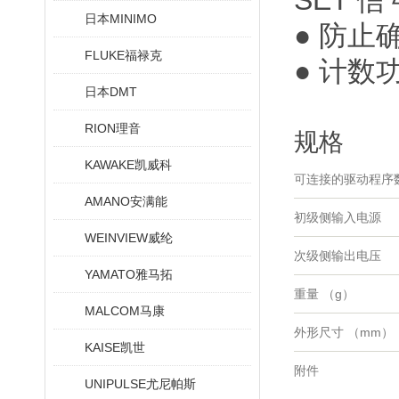
SET 
日本MINIMO
● 防
FLUKE福禄克
● 计
日本DMT
RION理音
规格
KAWAKE凯威科
可连接的驱动程序
AMANO安满能
初级侧输入电源
WEINVIEW威纶
次级侧输出电压
YAMATO雅马拓
重量 （g）
MALCOM马康
外形尺寸 （mm）
KAISE凯世
附件
UNIPULSE尤尼帕斯