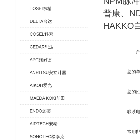
NPM脉冲
TOSEI东精
普康、ND
DELTA台达
HAKKO
COSEL科索
CEDAR思达
APC施耐德
您的
ANRITSU安立计器
AIKOH爱光
您的
MAEDA KOKI前田
ENDO远藤
联系
AIRTECH安泰
常用
SONOTEC松泰克