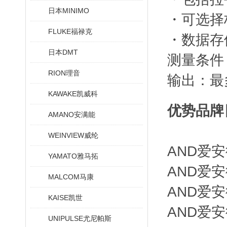
日本MINIMO
・可选择
FLUKE福禄克
・数据存
日本DMT
测量条件：
RION理音
输出：最多
KAWAKE凯威科
优势品牌
AMANO安满能
WEINVIEW威纶
AND爱安
YAMATO雅马拓
AND爱安
MALCOM马康
AND爱安
KAISE凯世
AND爱安
UNIPULSE尤尼帕斯