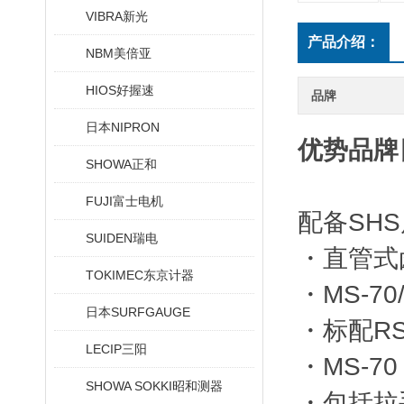
VIBRA新光
产品介绍：
NBM美倍亚
HIOS好握速
品牌
日本NIPRON
优势品牌
SHOWA正和
FUJI富士电机
配备SH
SUIDEN瑞电
・直管式
TOKIMEC东京计器
・MS-70
日本SURFGAUGE
・标配RS
LECIP三阳
・MS-7
SHOWA SOKKI昭和测器
・包括拉