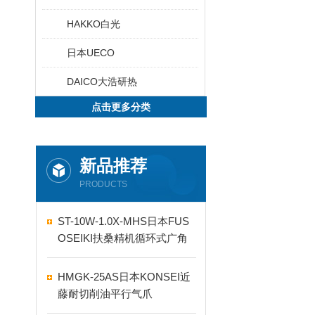
HAKKO白光
日本UECO
DAICO大浩研热
点击更多分类
新品推荐
PRODUCTS
ST-10W-1.0X-MHS日本FUS
OSEIKI扶桑精机循环式广角
自动喷嘴
HMGK-25AS日本KONSEI近
藤耐切削油平行气爪