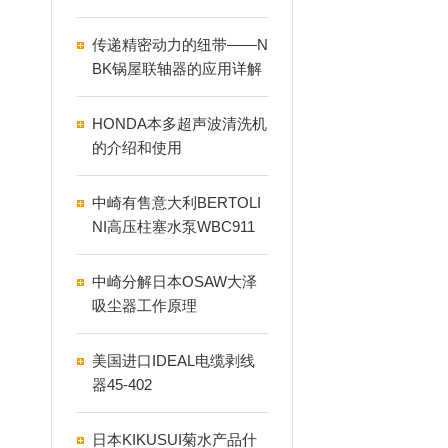
标准的检测方法
传递精密动力的纽带——N
BK锅屋联轴器的应用详解
HONDA本多超声波清洗机
的介绍和使用
中崎有售意大利BERTOLI
NI高压柱塞水泵WBC911
中崎分解日本OSAW大泽
吸尘器工作原理
美国进口IDEAL电缆剥线
器​45-402
日本KIKUSUI菊水产品什