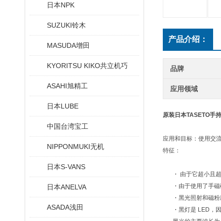
日本NPK
SUZUKI铃木
产品介绍：
MASUDA增田
KYORITSU KIKO共立机巧
品牌
ASAHI旭精工
应用领域
日本LUBE
原装日本TASETO手
中国台湾宝工
应用和目标：使用交
NIPPONMUKI无机
特征：
日本S-VANS
・ 由于它超小且超
・由于使用了手磁
日本ANELVA
・黑光照射和磁粉
ASADA浅田
・黑灯是 LED