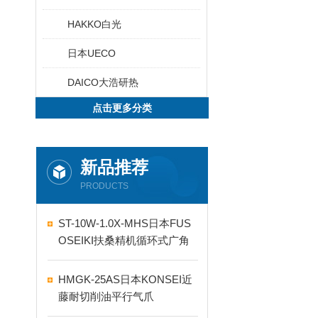
HAKKO白光
日本UECO
DAICO大浩研热
点击更多分类
新品推荐
PRODUCTS
ST-10W-1.0X-MHS日本FUS
OSEIKI扶桑精机循环式广角
自动喷嘴
HMGK-25AS日本KONSEI近
藤耐切削油平行气爪