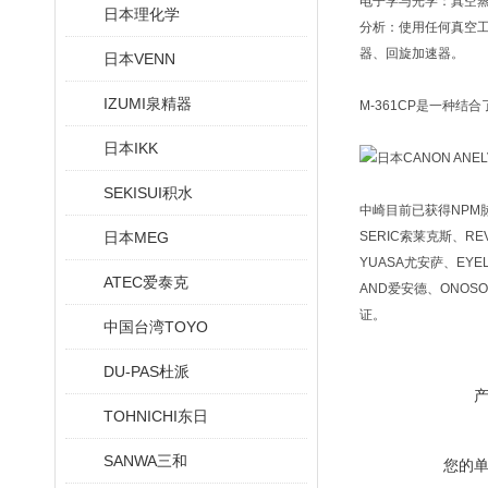
电子学与光学：真空蒸
日本理化学
分析：使用任何真空工
器、回旋加速器。
日本VENN
IZUMI泉精器
M-361CP是一种
日本IKK
SEKISUI积水
中崎目前已获得NPM脉冲
日本MEG
SERIC索莱克斯、RE
YUASA尤安萨、EYE
ATEC爱泰克
AND爱安德、ONOSO
证。
中国台湾TOYO
DU-PAS杜派
TOHNICHI东日
SANWA三和
您的