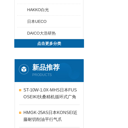
HAKKO白光
日本UECO
DAICO大浩研热
点击更多分类
新品推荐
PRODUCTS
ST-10W-1.0X-MHS日本FUS
OSEIKI扶桑精机循环式广角
自动喷嘴
HMGK-25AS日本KONSEI近
藤耐切削油平行气爪