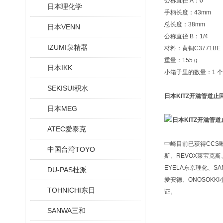
公称直径 A：0
日本理化学
手柄长度：43mm
总长度：38mm
日本VENN
公称直径 B：1/4
IZUMI泉精器
材料：黄铜C3771BE
重量：155 g
日本IKK
小箱子里的数量：1 个
SEKISUI积水
日本KITZ开滋管道止
日本MEG
ATEC爱泰克
中崎目前已获得CCS晰写
中国台湾TOYO
斯、REVOX莱宝克斯、
EYELA东京理化、SA
DU-PAS杜派
爱安德、ONOSOKKI
TOHNICHI东日
证。
SANWA三和