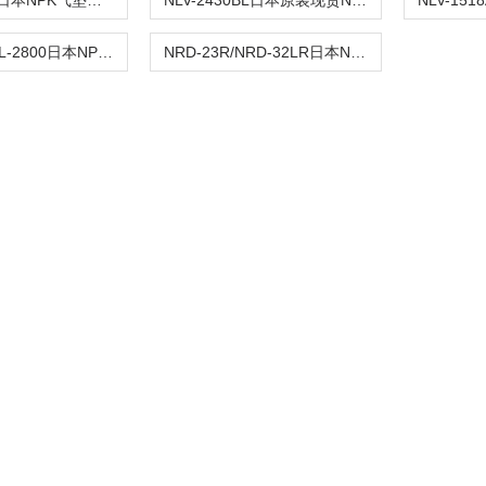
NLV-4856AL日本NPK气垫型振动器
NLV-2430BL日本原装现货NPK振动仪
RHL-250/RHL-2800日本NPK用于工厂提升机
NRD-23R/NRD-32LR日本NPK气动钻