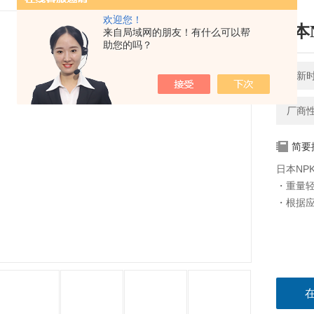
欢迎您！
日本
来自局域网的朋友！有什么可以帮
助您的吗？
更新时间
厂商
简要
日本NP
・重量
・根据