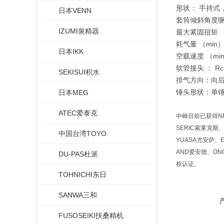
形状： 手持式
日本VENN
套筒倾斜角度驱动
IZUMI泉精器
最大紧固扭矩 （N
耗气量 （min）
日本IKK
空载速度 （min）
软管接头 ： Rc1
SEKISUI积水
排气方向：向
锤头形状：单
日本MEG
ATEC爱泰克
中崎目前已获得NP
SERIC索莱克斯、
中国台湾TOYO
YUASA尤安萨、E
AND爱安德、ON
DU-PAS杜派
权认证。
TOHNICHI东日
SANWA三和
FUSOSEIKI扶桑精机