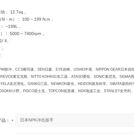
，
： 12.7sq，
・m）： 100 ~ 199 N.m，
： ~199L，
： 5000 ~ 7400rpm，
/ 4、
后，
锤
M脉冲、CCS晰写速、SEN日森、EYE岩崎、USHIO牛尾、NIPPON GEAR日本齿轮、
REVOX莱宝克斯、NITTO KOHKI日东工器、ATAGO爱拓、SONIC索尼克、SIGMA
YELA东京理化、SANKO三高、NEWKON新光、HEIDON新东科学、SIBATA柴田科学
OSOKKI小野、PISCO碧士克、TOPCON拓普康、NDK电波工业、STANLEY史丹利、
产品：