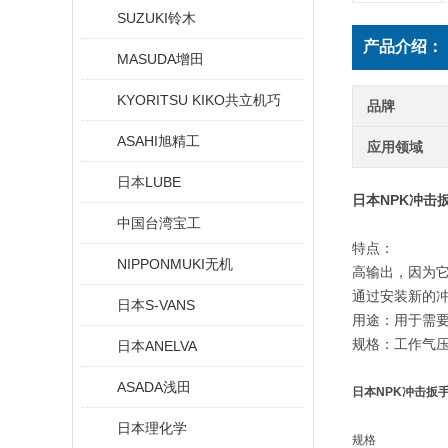
SUZUKI铃木
产品介绍：
MASUDA增田
KYORITSU KIKO共立机巧
品牌
ASAHI旭精工
应用领域
日本LUBE
日本NPK冲击
中国台湾宝工
特点：
NIPPONMUKI无机
高输出，因为
通过安装新的冲
日本S-VANS
用途：用于需
规格：工作气压：
日本ANELVA
ASADA浅田
日本NPK冲击扳
日本理化学
规格