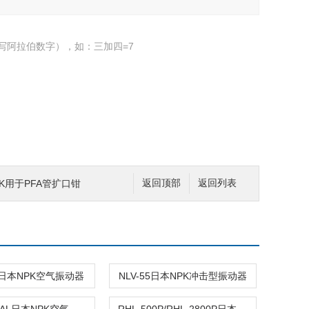
写阿拉伯数字），如：三加四=7
LINK用于PFA管扩口钳
返回顶部
返回列表
5A日本NPK空气振动器
NLV-55日本NPK冲击型振动器