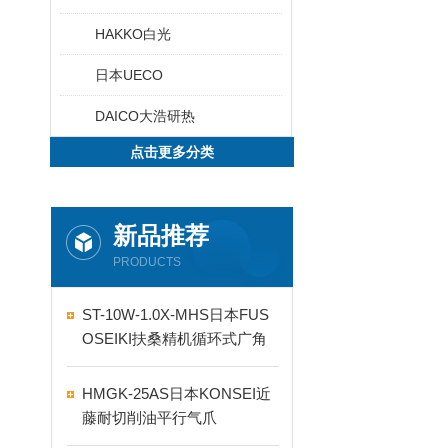
HAKKO白光
日本UECO
DAICO大浩研热
点击更多分类
新品推荐
PRODUCTS
ST-10W-1.0X-MHS日本FUS
OSEIKI扶桑精机循环式广角
自动喷嘴
HMGK-25AS日本KONSEI近
藤耐切削油平行气爪