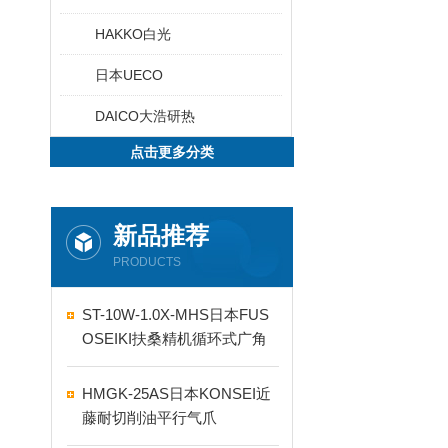
HAKKO白光
日本UECO
DAICO大浩研热
点击更多分类
新品推荐
PRODUCTS
ST-10W-1.0X-MHS日本FUS
OSEIKI扶桑精机循环式广角
自动喷嘴
HMGK-25AS日本KONSEI近
藤耐切削油平行气爪