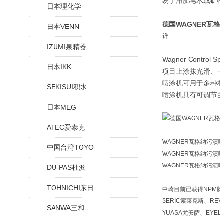
易于用肥皂水或矿
日本理化学
德国WAGNER瓦
日本VENN
详
IZUMI泉精器
Wagner Con
日本IKK
项目上涂抹光滑、
喷涂机可用于多种
SEKISUI积水
喷涂机具有可调节
日本MEG
ATEC爱泰克
WAGNER瓦格纳污渍喷涂机
中国台湾TOYO
WAGNER瓦格纳污渍喷涂机
WAGNER瓦格纳污渍喷涂机
DU-PAS杜派
TOHNICHI东日
中崎目前已获得NPM脉冲
SERIC索莱克斯、RE
SANWA三和
YUASA尤安萨、EYE