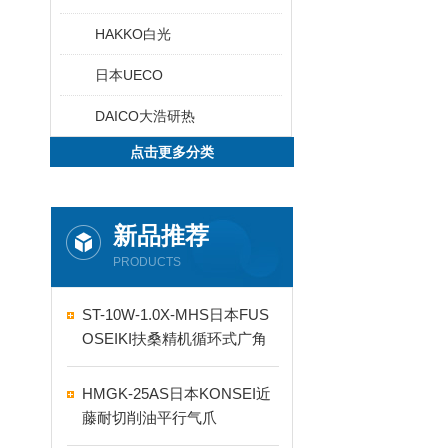
HAKKO白光
日本UECO
DAICO大浩研热
点击更多分类
新品推荐
PRODUCTS
ST-10W-1.0X-MHS日本FUS
OSEIKI扶桑精机循环式广角
自动喷嘴
HMGK-25AS日本KONSEI近
藤耐切削油平行气爪