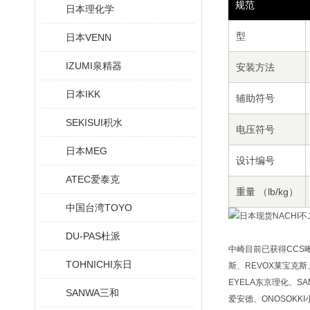
规范
日本理化学
型
日本VENN
IZUMI泉精器
安装方法
日本IKK
辅助符号
SEKISUI积水
电压符号
日本MEG
设计编号
ATEC爱泰克
重量 （lb/kg）
中国台湾TOYO
DU-PAS杜派
中崎目前已获得CCS晰写
TOHNICHI东日
斯、REVOX莱宝克斯、
EYELA东京理化、SA
SANWA三和
爱安德、ONOSOKKI