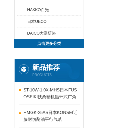
HAKKO白光
日本UECO
DAICO大浩研热
点击更多分类
新品推荐
PRODUCTS
ST-10W-1.0X-MHS日本FUS
OSEIKI扶桑精机循环式广角
自动喷嘴
HMGK-25AS日本KONSEI近
藤耐切削油平行气爪