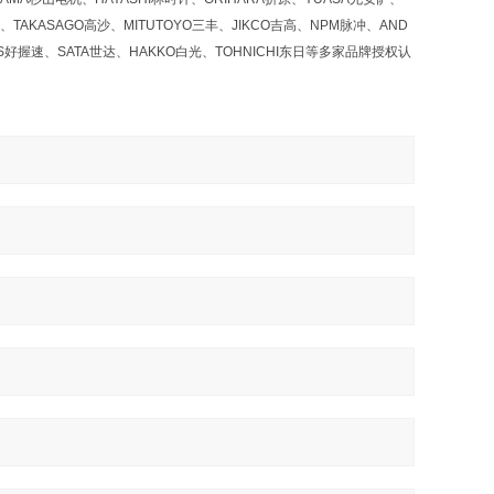
、TAKASAGO高沙、MITUTOYO三丰、JIKCO吉高、NPM脉冲、AND
OS好握速、SATA世达、HAKKO白光、TOHNICHI东日等多家品牌授权认