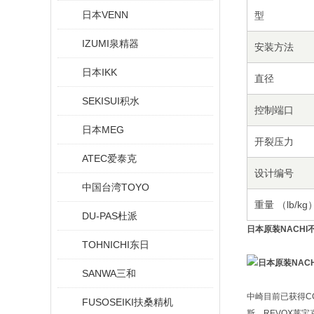
日本VENN
型
IZUMI泉精器
安装方法
日本IKK
直径
SEKISUI积水
控制端口
日本MEG
开裂压力
ATEC爱泰克
设计编号
中国台湾TOYO
重量 （lb/kg
DU-PAS杜派
日本原装NACH
TOHNICHI东日
SANWA三和
中崎目前已获得CCS
FUSOSEIKI扶桑精机
斯、REVOX莱宝克