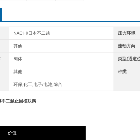
NACHI/日本不二越
压力环境
其他
流动方向
件
阀体
类型(通道位
其他
种类
环保,化工,电子/电池,综合
HI不二越止回模块阀
价值