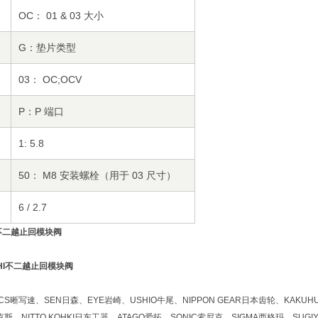
OC： 01 & 03 大小
G：垫片类型
03： OC;OCV
P：P 端口
1: 5.8
50： M8 安装螺栓（用于 03 尺寸）
）
6 / 2.7
I不二越止回模块阀
晰写速、SEN日森、EYE岩崎、USHIO牛尾、NIPPON GEAR日本齿轮、KAKUHU
斯、NITTO KOHKI日东工器、ATAGO爱拓、SONIC索尼克、SIGMA西格玛、SUGI