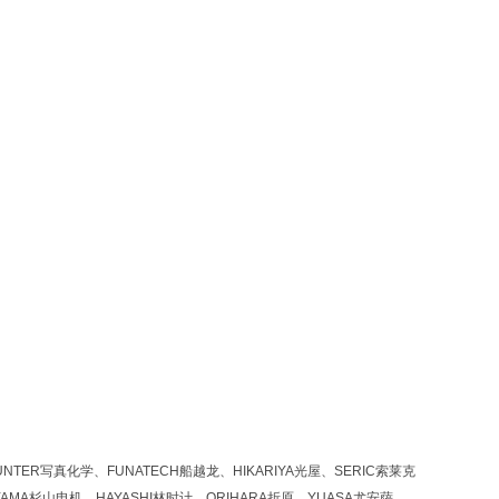
NTER写真化学、FUNATECH船越龙、HIKARIYA光屋、SERIC索莱克
YAMA杉山电机、HAYASHI林时计、ORIHARA折原、YUASA尤安萨、