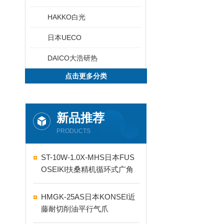
HAKKO白光
日本UECO
DAICO大浩研热
点击更多分类
新品推荐
PRODUCTS
ST-10W-1.0X-MHS日本FUS
OSEIKI扶桑精机循环式广角
自动喷嘴
HMGK-25AS日本KONSEI近
藤耐切削油平行气爪