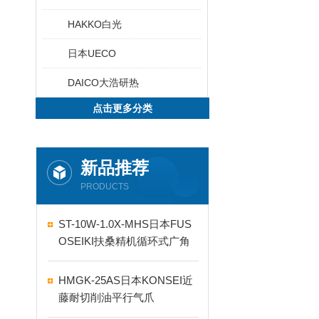
HAKKO白光
日本UECO
DAICO大浩研热
点击更多分类
新品推荐
PRODUCTS
ST-10W-1.0X-MHS日本FUS
OSEIKI扶桑精机循环式广角
自动喷嘴
HMGK-25AS日本KONSEI近
藤耐切削油平行气爪