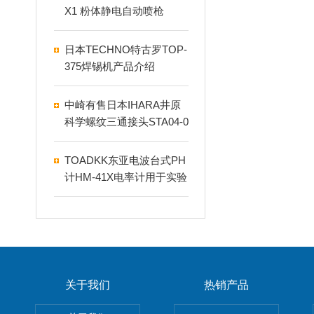
X1 粉体静电自动喷枪
日本TECHNO特古罗TOP-
375焊锡机产品介绍
中崎有售日本IHARA井原
科学螺纹三通接头STA04-0
00F
TOADKK东亚电波台式PH
计HM-41X电率计用于实验
室
关于我们
热销产品