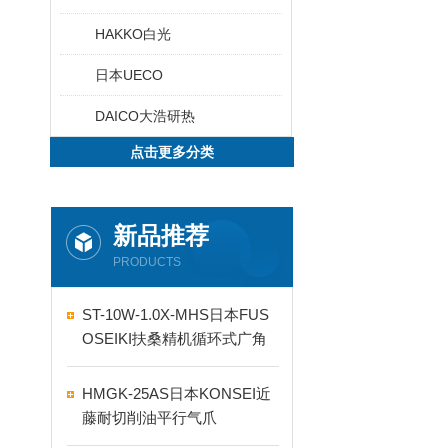
HAKKO白光
日本UECO
DAICO大浩研热
点击更多分类
新品推荐
PRODUCTS
ST-10W-1.0X-MHS日本FUS
OSEIKI扶桑精机循环式广角
自动喷嘴
HMGK-25AS日本KONSEI近
藤耐切削油平行气爪