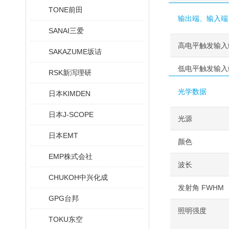
TONE前田
输出端、输入端
SANAI三爱
高电平触发输入
SAKAZUME坂诘
低电平触发输入
RSK新泻理研
光学数据
日本KIMDEN
日本J-SCOPE
光源
日本EMT
颜色
EMP株式会社
波长
CHUKOH中兴化成
发射角 FWHM
GPG台邦
照明强度
TOKU东空