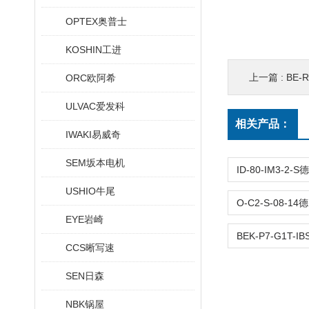
OPTEX奥普士
KOSHIN工进
上一篇 :
BE-R
ORC欧阿希
ULVAC爱发科
相关产品：
IWAKI易威奇
SEM坂本电机
USHIO牛尾
EYE岩崎
CCS晰写速
SEN日森
NBK锅屋