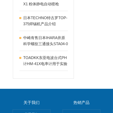
X1 粉体静电自动喷枪
日本TECHNO特古罗TOP-
375焊锡机产品介绍
中崎有售日本IHARA井原
科学螺纹三通接头STA04-0
00F
TOADKK东亚电波台式PH
计HM-41X电率计用于实验
室
关于我们
热销产品