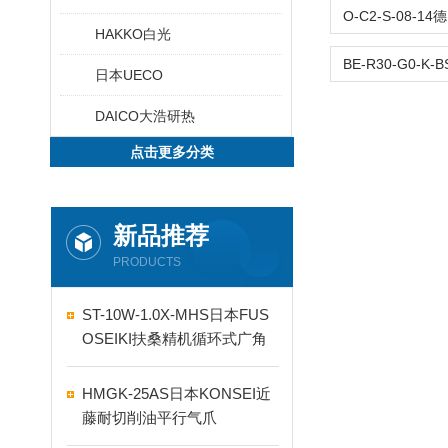
HAKKO白光
日本UECO
DAICO大浩研热
点击更多分类
新品推荐
PRODUCTS
ST-10W-1.0X-MHS日本FUS
OSEIKI扶桑精机循环式广角
自动喷嘴
HMGK-25AS日本KONSEI近
藤耐切削油平行气爪