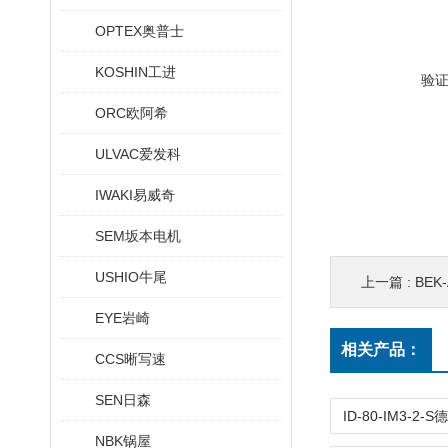
OPTEX奥普士
KOSHIN工进
验
ORC欧阿希
ULVAC爱发科
IWAKI易威奇
SEM坂本电机
USHIO牛尾
上一篇 :
BEK-
EYE岩崎
相关产品：
CCS晰写速
SEN日森
NBK锅屋