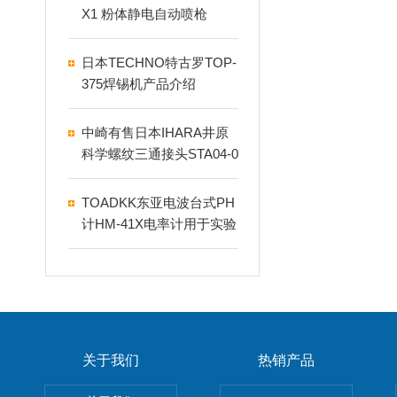
X1 粉体静电自动喷枪
日本TECHNO特古罗TOP-
375焊锡机产品介绍
中崎有售日本IHARA井原
科学螺纹三通接头STA04-0
00F
TOADKK东亚电波台式PH
计HM-41X电率计用于实验
室
关于我们
热销产品