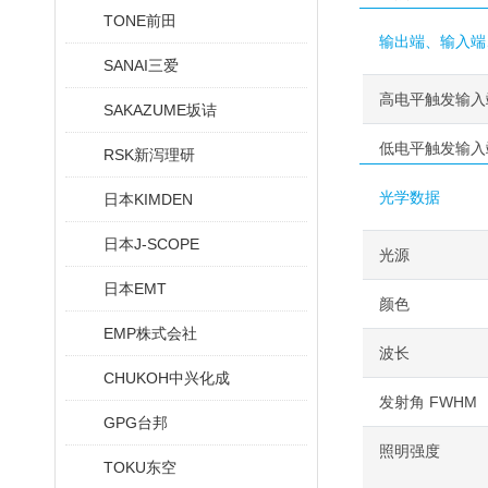
TONE前田
输出端、输入端
SANAI三爱
高电平触发输入
SAKAZUME坂诘
低电平触发输入
RSK新泻理研
光学数据
日本KIMDEN
日本J-SCOPE
光源
日本EMT
颜色
EMP株式会社
波长
CHUKOH中兴化成
发射角 FWHM
GPG台邦
照明强度
TOKU东空