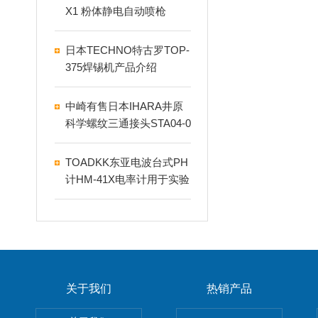
X1 粉体静电自动喷枪
日本TECHNO特古罗TOP-
375焊锡机产品介绍
中崎有售日本IHARA井原
科学螺纹三通接头STA04-0
00F
TOADKK东亚电波台式PH
计HM-41X电率计用于实验
室
关于我们
热销产品