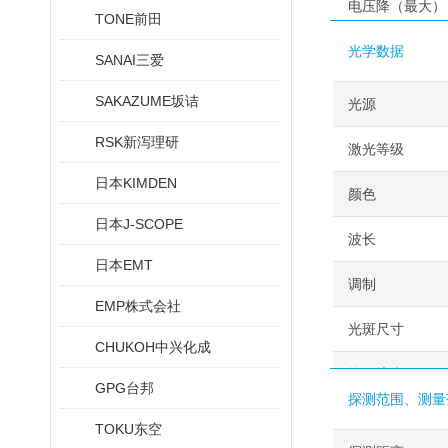
电压降（最大）
TONE前田
光学数据
SANAI三爱
SAKAZUME坂诘
光源
RSK新泻理研
激光等级
日本KIMDEN
颜色
日本J-SCOPE
波长
日本EMT
调制
EMP株式会社
光斑尺寸
CHUKOH中兴化成
抗环境光
GPG台邦
探测范围、测量
TOKU东空