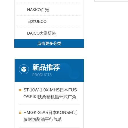
HAKKO白光
日本UECO
DAICO大浩研热
点击更多分类
新品推荐
PRODUCTS
ST-10W-1.0X-MHS日本FUS
OSEIKI扶桑精机循环式广角
自动喷嘴
HMGK-25AS日本KONSEI近
藤耐切削油平行气爪