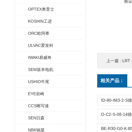
验
OPTEX奥普士
KOSHIN工进
ORC欧阿希
ULVAC爱发科
IWAKI易威奇
上一篇 :
LRT 
SEM坂本电机
相关产品：
USHIO牛尾
EYE岩崎
CCS晰写速
SEN日森
NBK锅屋