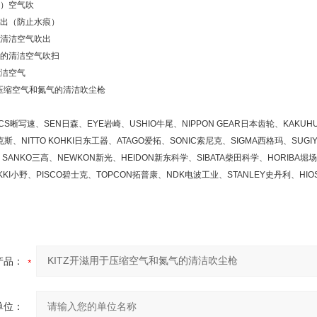
）空气吹
出（防止水痕）
清洁空气吹出
的清洁空气吹扫
洁空气
晰写速、SEN日森、EYE岩崎、USHIO牛尾、NIPPON GEAR日本齿轮、KAKUHU
斯、NITTO KOHKI日东工器、ATAGO爱拓、SONIC索尼克、SIGMA西格玛、SUGI
SANKO三高、NEWKON新光、HEIDON新东科学、SIBATA柴田科学、HORIBA堀场
KKI小野、PISCO碧士克、TOPCON拓普康、NDK电波工业、STANLEY史丹利、HI
产品：
单位：