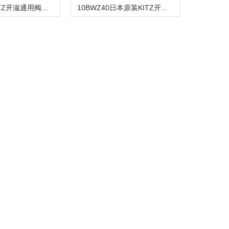
10BWZ50KITZ开滋通用阀止回阀
10BWZ40日本原装KITZ开滋止回阀