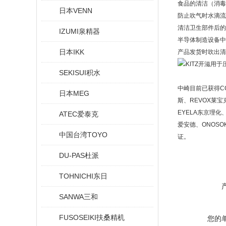
食品的清洁（消毒
日本VENN
防止吹气时水滴流
清洁卫生部件后的
IZUMI泉精器
半导体制造设备中
日本IKK
产品发货时吹出清
SEKISUI积水
中崎目前已获得CCS
日本MEG
斯、REVOX莱宝克
EYELA东京理化、
ATEC爱泰克
爱安德、ONOSO
中国台湾TOYO
证。
DU-PAS杜派
TOHNICHI东日
SANWA三和
FUSOSEIKI扶桑精机
您的