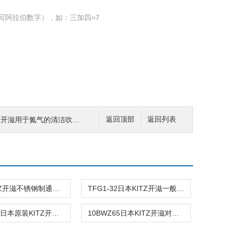
写阿拉伯数字），如：三加四=7
ITZ开滋用于氮气的清洁吹尘枪
返回顶部
返回列表
GT10KITZ开滋不锈钢制通用球阀
TFG1-32日本KITZ开滋一般燃气配管用球阀
10BWZ80日本原装KITZ开滋阀
10BWZ65日本KITZ开滋对夹式止回阀