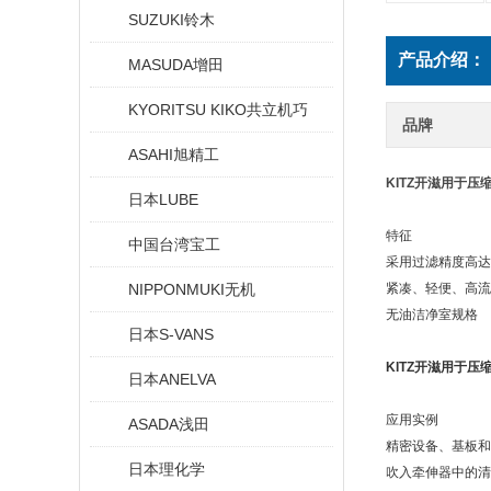
SUZUKI铃木
产品介绍：
MASUDA增田
KYORITSU KIKO共立机巧
品牌
ASAHI旭精工
KITZ开滋用于
日本LUBE
特征
中国台湾宝工
采用过滤精度高达 0
NIPPONMUKI无机
紧凑、轻便、高流
无油洁净室规格
日本S-VANS
KITZ开滋用于
日本ANELVA
应用实例
ASADA浅田
精密设备、基板和
日本理化学
吹入牵伸器中的清