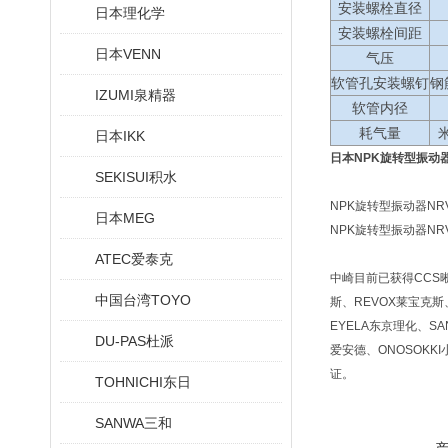
安装螺栓直径
日本理化学
安装螺栓间距
日本VENN
气压
软管孔安装螺钉
钢
IZUMI泉精器
软管内径
耗气量
日本IKK
日本NPK旋转型振动
SEKISUI积水
NPK旋转型振动器NRV-
日本MEG
NPK旋转型振动器NRV-
ATEC爱泰克
中崎目前已获得CCS晰写
中国台湾TOYO
斯、REVOX莱宝克斯、
EYELA东京理化、SA
DU-PAS杜派
爱安德、ONOSOKKI
证。
TOHNICHI东日
SANWA三和