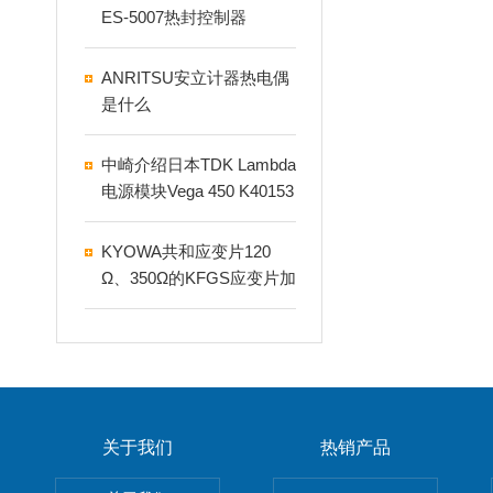
ES-5007热封控制器
ANRITSU安立计器热电偶
是什么
中崎介绍日本TDK Lambda
电源模块Vega 450 K40153
A
KYOWA共和应变片120
Ω、350Ω的KFGS应变片加
多少伏特的电桥激励电压
合适
关于我们
热销产品