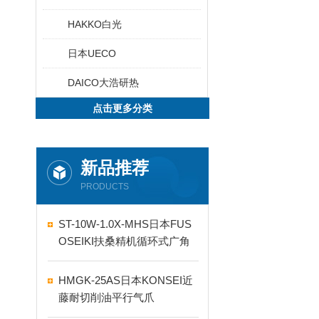
HAKKO白光
日本UECO
DAICO大浩研热
点击更多分类
新品推荐
PRODUCTS
ST-10W-1.0X-MHS日本FUS
OSEIKI扶桑精机循环式广角
自动喷嘴
HMGK-25AS日本KONSEI近
藤耐切削油平行气爪