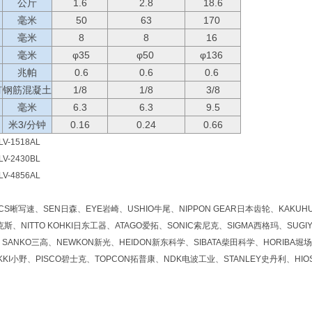
公斤
1.6
2.8
18.6
毫米
50
63
170
毫米
8
8
16
毫米
φ35
φ50
φ136
兆帕
0.6
0.6
0.6
钉
钢筋混凝土
1/8
1/8
3/8
毫米
6.3
6.3
9.5
米3/分钟
0.16
0.24
0.66
-1518AL
-2430BL
-4856AL
晰写速、SEN日森、EYE岩崎、USHIO牛尾、NIPPON GEAR日本齿轮、KAKUHU
斯、NITTO KOHKI日东工器、ATAGO爱拓、SONIC索尼克、SIGMA西格玛、SUGI
SANKO三高、NEWKON新光、HEIDON新东科学、SIBATA柴田科学、HORIBA堀场
KKI小野、PISCO碧士克、TOPCON拓普康、NDK电波工业、STANLEY史丹利、HI