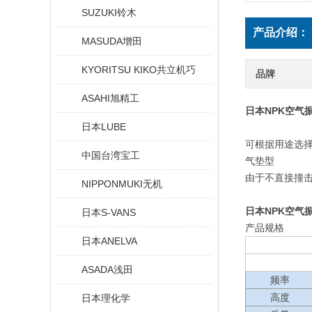
SUZUKI铃木
产品介绍：
MASUDA增田
KYORITSU KIKO共立机巧
品牌
ASAHI旭精工
日本NPK空气
日本LUBE
可根据用途选
中国台湾宝工
气垫型
由于不直接撞
NIPPONMUKI无机
日本NPK空气
日本S-VANS
产品规格
日本ANELVA
ASADA浅田
频率
高度
日本理化学