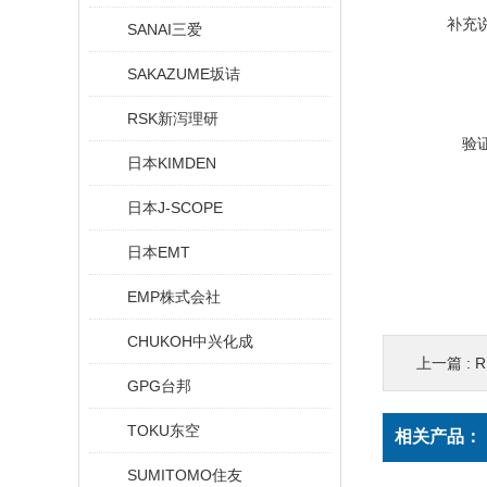
补充
SANAI三爱
SAKAZUME坂诘
RSK新泻理研
验
日本KIMDEN
日本J-SCOPE
日本EMT
EMP株式会社
CHUKOH中兴化成
上一篇 :
R
GPG台邦
TOKU东空
相关产品：
SUMITOMO住友