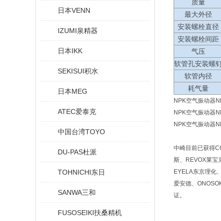
质量
日本VENN
最大外径
安装螺栓直径
IZUMI泉精器
安装螺栓间距
日本IKK
气压
软管孔安装螺
SEKISUI积水
软管内径
耗气量
日本MEG
NPK空气振动器NLV
ATEC爱泰克
NPK空气振动器NLV
NPK空气振动器NLV
中国台湾TOYO
中崎目前已获得CCS
DU-PAS杜派
斯、REVOX莱宝克
TOHNICHI东日
EYELA东京理化、
爱安德、ONOSO
SANWA三和
证。
FUSOSEIKI扶桑精机