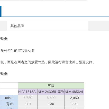
其他品牌
振动器
择多种型号的空气振动器
击板，而是在两者之间放置气垫，因此运行噪音比冲击型更安静。
振动器
气垫
NLV-1518AL
NLV-2430BL 系列
NLV-4856AL
min-1
3.650
3.500
2,050
毫米
110
130
220