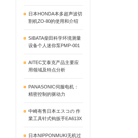
中崎
日本HONDA本多超声波切
割机ZO-80的使用和介绍
SIBATA柴田科学环境测量
设备个人迷你泵PMP-001
AITEC艾泰克产品主要应
用领域及特点分析
PANASONIC伺服电机：
精密控制的驱动力
中崎有售日本エスコの 作
業工具针式钩扳手EA613X
P-2
日本NIPPONMUKI无机过