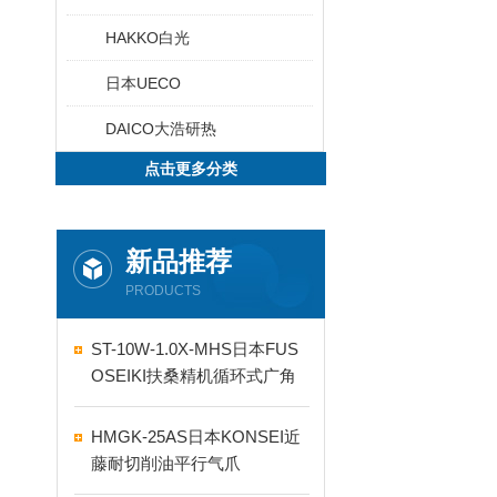
HAKKO白光
日本UECO
DAICO大浩研热
点击更多分类
新品推荐
PRODUCTS
ST-10W-1.0X-MHS日本FUS
OSEIKI扶桑精机循环式广角
自动喷嘴
HMGK-25AS日本KONSEI近
藤耐切削油平行气爪