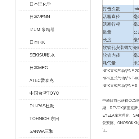
日本理化学
打击次数
mi
活塞直径
毫
日本VENN
活塞行程
毫
IZUMI泉精器
质量
公
长度
毫
日本IKK
软管孔安装螺钉
钢
SEKISUI积水
软管内径
毫
耗气量
米
日本MEG
NPK直式气动铲NF-2
NPK直式气动铲NF-0
ATEC爱泰克
NPK直式气动铲NF-0
中国台湾TOYO
中崎目前已获得CCS晰写
DU-PAS杜派
斯、REVOX莱宝克斯、
EYELA东京理化、SA
TOHNICHI东日
爱安德、ONOSOKKI
证。
SANWA三和