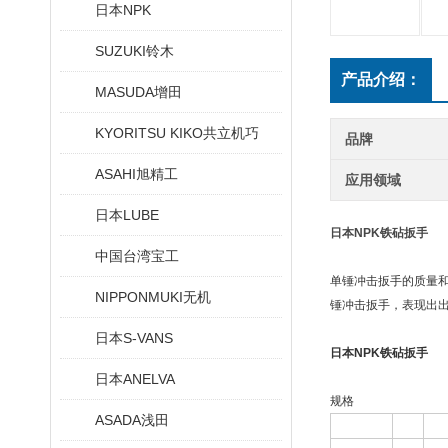
日本NPK
SUZUKI铃木
产品介绍：
MASUDA增田
KYORITSU KIKO共立机巧
品牌
ASAHI旭精工
应用领域
日本LUBE
日本NPK铁砧扳手
中国台湾宝工
单锤冲击扳手的质量
NIPPONMUKI无机
锤冲击扳手，表现出出色
日本S-VANS
日本NPK铁砧扳手
日本ANELVA
规格
ASADA浅田