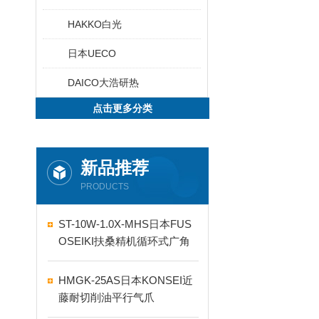
HAKKO白光
日本UECO
DAICO大浩研热
点击更多分类
新品推荐
PRODUCTS
ST-10W-1.0X-MHS日本FUS
OSEIKI扶桑精机循环式广角
自动喷嘴
HMGK-25AS日本KONSEI近
藤耐切削油平行气爪