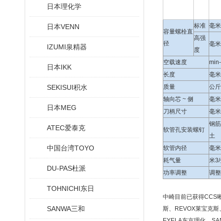
日本理化学
标准
毫米
日本VENN
容量螺栓直
高强
径
毫米
IZUMI泉精器
度
空载速度
min
日本IKK
长度
毫米
SEKISUI积水
质量
公斤
轴向芯 ~ 侧
毫米
日本MEG
刀柄尺寸
毫米
钢筋
ATEC爱泰克
软管孔安装螺钉
土
中国台湾TOYO
软管内径
毫米
耗气量
米3
DU-PAS杜派
功率调整
调整
TOHNICHI东日
中崎目前已获得CCS晰写
SANWA三和
斯、REVOX莱宝克斯、
EYELA东京理化、SA