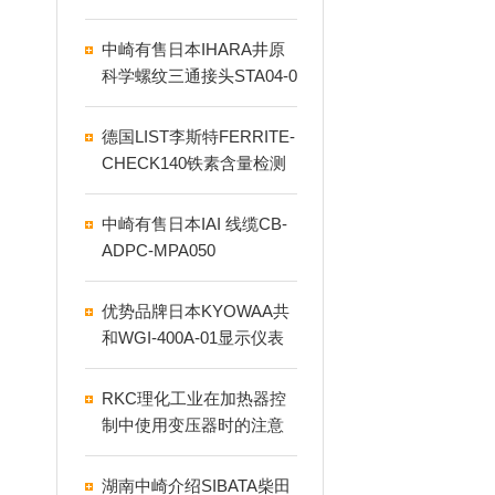
C-R8600
中崎有售日本IHARA井原
科学螺纹三通接头STA04-0
00F
德国LIST李斯特FERRITE-
CHECK140铁素含量检测
仪到货
中崎有售日本IAI 线缆CB-
ADPC-MPA050
优势品牌日本KYOWAA共
和WGI-400A-01显示仪表
RKC理化工业在加热器控
制中使用变压器时的注意
事项
湖南中崎介绍SIBATA柴田