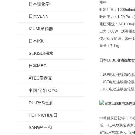
规格
日本理化学
吐出油量：1000mℓ/mi
日本VENN
吐出圧力：1.2MPa
電圧/電流：AC100Vφ1/
IZUMI泉精器
出力：60W 誘導電
使用粘度範囲：65〜130
日本IKK
重量：7.1kg
SEKISUI积水
日本LUBE电动连续
日本MEG
LUBE电动连续齿轮泵AC
ATEC爱泰克
LUBE电动连续齿轮泵AM
LUBE电动连续齿轮泵AM
中国台湾TOYO
DU-PAS杜派
TOHNICHI东日
中崎目前已获得CCS晰写
斯、REVOX莱宝克斯、
SANWA三和
EYELA东京理化、SA