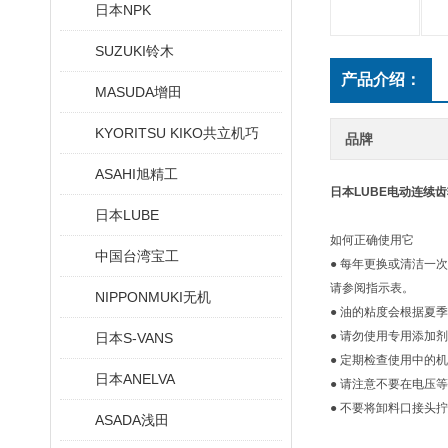
日本NPK
SUZUKI铃木
产品介绍：
MASUDA增田
KYORITSU KIKO共立机巧
品牌
ASAHI旭精工
日本LUBE电动连续
日本LUBE
如何正确使用它
中国台湾宝工
● 每年更换或清洁一
请参阅指示表。
NIPPONMUKI无机
● 油的粘度会根据夏
● 请勿使用专用添加
日本S-VANS
● 定期检查使用中的
日本ANELVA
● 请注意不要在电压
● 不要将卸料口接头
ASADA浅田