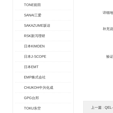
TONE前田
详细
SANAI三爱
SAKAZUME坂诘
补充
RSK新泻理研
日本KIMDEN
日本J-SCOPE
验
日本EMT
EMP株式会社
CHUKOH中兴化成
GPG台邦
上一篇 :
QE
TOKU东空