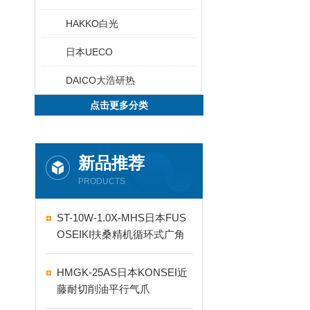
HAKKO白光
日本UECO
DAICO大浩研热
点击更多分类
新品推荐
PRODUCTS
ST-10W-1.0X-MHS日本FUS
OSEIKI扶桑精机循环式广角
自动喷嘴
HMGK-25AS日本KONSEI近
藤耐切削油平行气爪